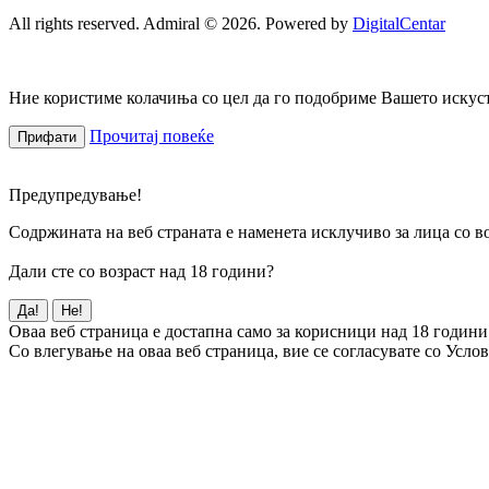
All rights reserved. Admiral © 2026. Powered by
DigitalCentar
Ние користиме колачиња со цел да го подобриме Вашето искуств
Прочитај повеќе
Прифати
Предупредување!
Содржината на веб страната е наменета исклучиво за лица со во
Дали сте со возраст над 18 години?
Да!
Не!
Оваа веб страница е достапна само за корисници над 18 години
Со влегување на оваа веб страница, вие се согласувате со Усло