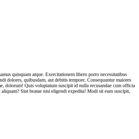
usamus quisquam atque. Exercitationem libero porro necessitatibus
endi dolores, quibusdam, aut debitis tempore. Consequuntur maiores
, dolorum! Quis voluptatum suscipit id nulla recusandae cum officia
aliquam? Sint beatae nisi eligendi expedita! Modi sit eum suscipit,