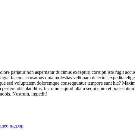
olore pariatur non aspernatur ducimus excepturi corrupti iste fugit acc
ugiat facere accusamus quia molestias velit nam delectus expedita elig
ique sed voluptatem doloremque consequuntur tempore sunt hic? Maxime
perferendis blanditiis, hic omnis quod ullam sequi enim et praesentium 
 nobis. Nostrum, impedit!
идео надзор