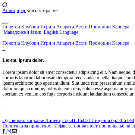
Аплицирај
Контактирај не
Почетна
Клубови
Игри и Апарати
Вести
Промоции
Кариера
Македонски Јазик
English Language
Почетна
Клубови
Игри и Апарати
Вести
Промоции
Кариера
Lorem, ipsum dolor.
Lorem ipsum dolor sit amet consectetur adipisicing elit. Nam neque, d
corporis laborum laboriosam tempora recusandae repellat itaque cum f
ipsum architecto quo aperiam illum! Sint unde rem praesentium simil
dolorum quia cumque, nobis deleniti rem, soluta esse aspernatur rerum 
aperiam ex veniam eos fuga corporis incidunt laudantium consectetur
Одговорно коцкање
Лиценца бр.41-1644/1
Лиценца бр.50-613/4
Политика за приватност
Изјава за приватност при вршење на в