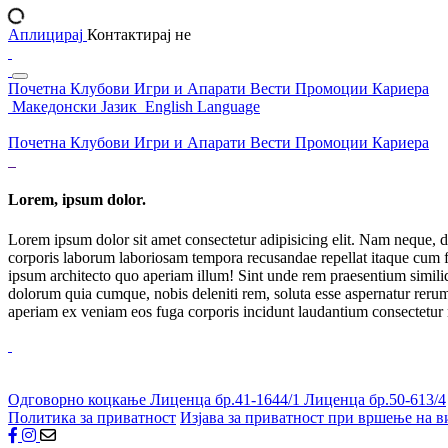
Аплицирај
Контактирај не
Почетна
Клубови
Игри и Апарати
Вести
Промоции
Кариера
Македонски Јазик
English Language
Почетна
Клубови
Игри и Апарати
Вести
Промоции
Кариера
Lorem, ipsum dolor.
Lorem ipsum dolor sit amet consectetur adipisicing elit. Nam neque, d
corporis laborum laboriosam tempora recusandae repellat itaque cum f
ipsum architecto quo aperiam illum! Sint unde rem praesentium simil
dolorum quia cumque, nobis deleniti rem, soluta esse aspernatur rerum 
aperiam ex veniam eos fuga corporis incidunt laudantium consectetur
Одговорно коцкање
Лиценца бр.41-1644/1
Лиценца бр.50-613/4
Политика за приватност
Изјава за приватност при вршење на в