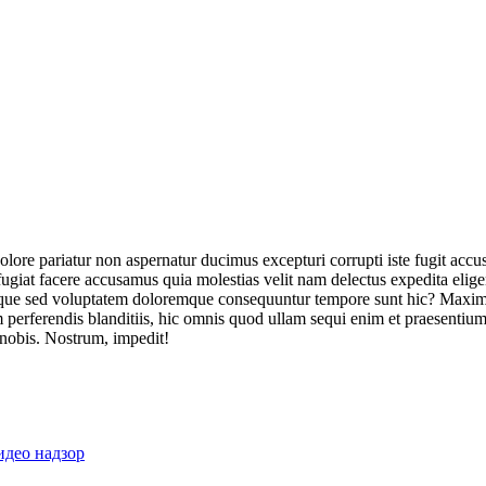
olore pariatur non aspernatur ducimus excepturi corrupti iste fugit acc
ugiat facere accusamus quia molestias velit nam delectus expedita elig
ique sed voluptatem doloremque consequuntur tempore sunt hic? Maxime
perferendis blanditiis, hic omnis quod ullam sequi enim et praesentium 
 nobis. Nostrum, impedit!
идео надзор