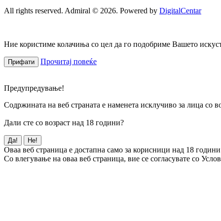
All rights reserved. Admiral © 2026. Powered by
DigitalCentar
Ние користиме колачиња со цел да го подобриме Вашето искуств
Прочитај повеќе
Прифати
Предупредување!
Содржината на веб страната е наменета исклучиво за лица со во
Дали сте со возраст над 18 години?
Да!
Не!
Оваа веб страница е достапна само за корисници над 18 години
Со влегување на оваа веб страница, вие се согласувате со Усло