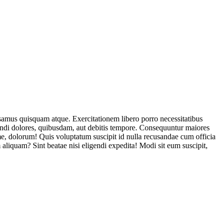
usamus quisquam atque. Exercitationem libero porro necessitatibus
endi dolores, quibusdam, aut debitis tempore. Consequuntur maiores
, dolorum! Quis voluptatum suscipit id nulla recusandae cum officia
aliquam? Sint beatae nisi eligendi expedita! Modi sit eum suscipit,