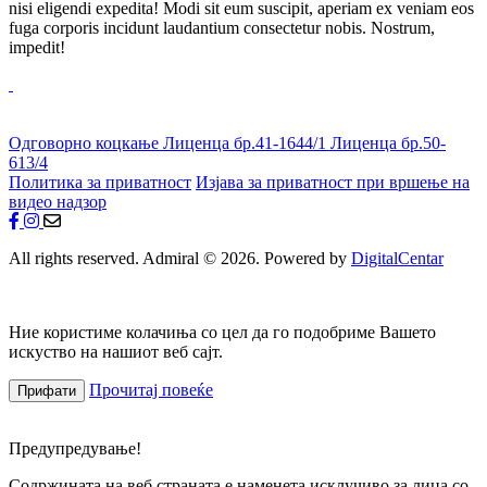
nisi eligendi expedita! Modi sit eum suscipit, aperiam ex veniam eos
fuga corporis incidunt laudantium consectetur nobis. Nostrum,
impedit!
Одговорно коцкање
Лиценца бр.41-1644/1
Лиценца бр.50-
613/4
Политика за приватност
Изјава за приватност при вршење на
видео надзор
All rights reserved. Admiral © 2026. Powered by
DigitalCentar
Ние користиме колачиња со цел да го подобриме Вашето
искуство на нашиот веб сајт.
Прочитај повеќе
Прифати
Предупредување!
Содржината на веб страната е наменета исклучиво за лица со