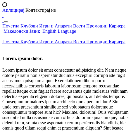
Аплицирај
Контактирај не
Почетна
Клубови
Игри и Апарати
Вести
Промоции
Кариера
Македонски Јазик
English Language
Почетна
Клубови
Игри и Апарати
Вести
Промоции
Кариера
Lorem, ipsum dolor.
Lorem ipsum dolor sit amet consectetur adipisicing elit. Nam neque,
dolore pariatur non aspernatur ducimus excepturi corrupti iste fugit
accusamus quisquam atque. Exercitationem libero porro
necessitatibus corporis laborum laboriosam tempora recusandae
repellat itaque cum fugiat facere accusamus quia molestias velit nam
delectus expedita eligendi dolores, quibusdam, aut debitis tempore.
Consequuntur maiores ipsum architecto quo aperiam illum! Sint
unde rem praesentium similique sed voluptatem doloremque
consequuntur tempore sunt hic? Maxime, dolorum! Quis voluptatum
suscipit id nulla recusandae cum officia dolorum quia cumque, nobis
deleniti rem, soluta esse aspernatur rerum perferendis blanditiis, hic
omnis quod ullam sequi enim et praesentium aliquam? Sint beatae