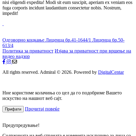
nisi eligendi expedita! Modi sit eum suscipit, aperiam ex veniam eos
fuga corporis incidunt laudantium consectetur nobis. Nostrum,
impedit!
Одговорно коцкање
Лиценца бр.41-1644/1
Лиценца бр.50-
613/4
Политика за приватност
Изјава за приватност при вршење на
видео надзор
All rights reserved. Admiral © 2026. Powered by
DigitalCentar
Ние користиме колачиња со цел да го подобриме Вашето
искуство на нашиот веб сајт.
Прочитај повеќе
Прифати
Предупредување!
Содржината на веб страната е наменета исклучиво за лица со