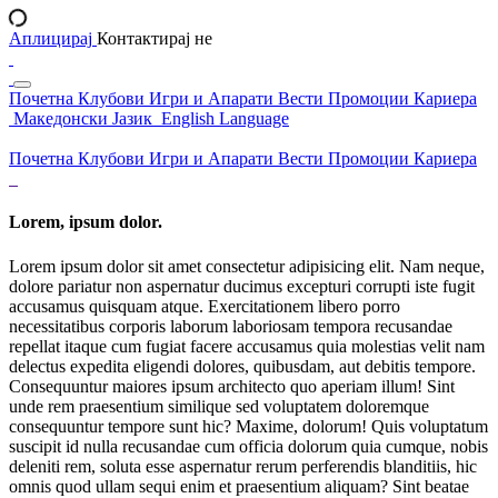
Аплицирај
Контактирај не
Почетна
Клубови
Игри и Апарати
Вести
Промоции
Кариера
Македонски Јазик
English Language
Почетна
Клубови
Игри и Апарати
Вести
Промоции
Кариера
Lorem, ipsum dolor.
Lorem ipsum dolor sit amet consectetur adipisicing elit. Nam neque,
dolore pariatur non aspernatur ducimus excepturi corrupti iste fugit
accusamus quisquam atque. Exercitationem libero porro
necessitatibus corporis laborum laboriosam tempora recusandae
repellat itaque cum fugiat facere accusamus quia molestias velit nam
delectus expedita eligendi dolores, quibusdam, aut debitis tempore.
Consequuntur maiores ipsum architecto quo aperiam illum! Sint
unde rem praesentium similique sed voluptatem doloremque
consequuntur tempore sunt hic? Maxime, dolorum! Quis voluptatum
suscipit id nulla recusandae cum officia dolorum quia cumque, nobis
deleniti rem, soluta esse aspernatur rerum perferendis blanditiis, hic
omnis quod ullam sequi enim et praesentium aliquam? Sint beatae