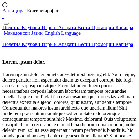
Аплицирај
Контактирај не
Почетна
Клубови
Игри и Апарати
Вести
Промоции
Кариера
Македонски Јазик
English Language
Почетна
Клубови
Игри и Апарати
Вести
Промоции
Кариера
Lorem, ipsum dolor.
Lorem ipsum dolor sit amet consectetur adipisicing elit. Nam neque,
dolore pariatur non aspernatur ducimus excepturi corrupti iste fugit
accusamus quisquam atque. Exercitationem libero porro
necessitatibus corporis laborum laboriosam tempora recusandae
repellat itaque cum fugiat facere accusamus quia molestias velit nam
delectus expedita eligendi dolores, quibusdam, aut debitis tempore.
Consequuntur maiores ipsum architecto quo aperiam illum! Sint
unde rem praesentium similique sed voluptatem doloremque
consequuntur tempore sunt hic? Maxime, dolorum! Quis voluptatum
suscipit id nulla recusandae cum officia dolorum quia cumque, nobis
deleniti rem, soluta esse aspernatur rerum perferendis blanditiis, hic
omnis quod ullam sequi enim et praesentium aliquam? Sint beatae