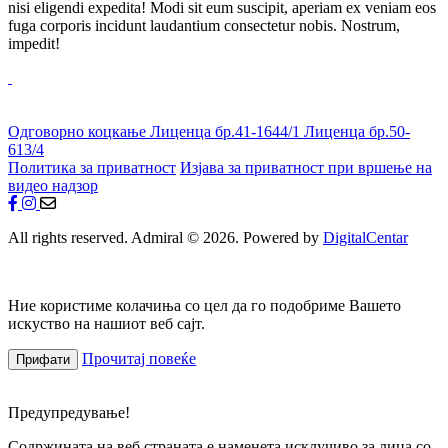
nisi eligendi expedita! Modi sit eum suscipit, aperiam ex veniam eos
fuga corporis incidunt laudantium consectetur nobis. Nostrum,
impedit!
Одговорно коцкање
Лиценца бр.41-1644/1
Лиценца бр.50-
613/4
Политика за приватност
Изјава за приватност при вршење на
видео надзор
All rights reserved. Admiral © 2026. Powered by
DigitalCentar
Ние користиме колачиња со цел да го подобриме Вашето
искуство на нашиот веб сајт.
Прочитај повеќе
Прифати
Предупредување!
Содржината на веб страната е наменета исклучиво за лица со