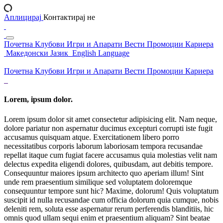
Аплицирај
Контактирај не
Почетна
Клубови
Игри и Апарати
Вести
Промоции
Кариера
Македонски Јазик
English Language
Почетна
Клубови
Игри и Апарати
Вести
Промоции
Кариера
Lorem, ipsum dolor.
Lorem ipsum dolor sit amet consectetur adipisicing elit. Nam neque,
dolore pariatur non aspernatur ducimus excepturi corrupti iste fugit
accusamus quisquam atque. Exercitationem libero porro
necessitatibus corporis laborum laboriosam tempora recusandae
repellat itaque cum fugiat facere accusamus quia molestias velit nam
delectus expedita eligendi dolores, quibusdam, aut debitis tempore.
Consequuntur maiores ipsum architecto quo aperiam illum! Sint
unde rem praesentium similique sed voluptatem doloremque
consequuntur tempore sunt hic? Maxime, dolorum! Quis voluptatum
suscipit id nulla recusandae cum officia dolorum quia cumque, nobis
deleniti rem, soluta esse aspernatur rerum perferendis blanditiis, hic
omnis quod ullam sequi enim et praesentium aliquam? Sint beatae