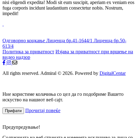
nisi eligendi expedita! Modi sit eum suscipit, aperiam ex veniam eos
fuga corporis incidunt laudantium consectetur nobis. Nostrum,
impedit!
Одговорно коцкање
Лиценца бр.41-1644/1
Лиценца бр.50-
613/4
Политика за приватност
Изјава за приватност при вршење на
видео надзор
All rights reserved. Admiral © 2026. Powered by
DigitalCentar
Ние користиме колачиња со цел да го подобриме Вашето
искуство на нашиот веб сајт.
Прочитај повеќе
Прифати
Предупредување!
Содржината на веб страната е наменета исклучиво за лица со