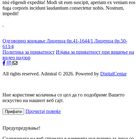
nisi eligendi expedita! Modi sit eum suscipit, aperiam ex veniam eos
fuga corporis incidunt laudantium consectetur nobis. Nostrum,
impedit!
Одговорно коцкање
Лиценца бр.41-1644/1
Лиценца бр.50-
613/4
Политика за приватност
Изјава за приватност при вршење на
видео надзор
All rights reserved. Admiral © 2026. Powered by
DigitalCentar
Ние користиме колачиња со цел да го подобриме Вашето
искуство на нашиот веб сајт.
Прочитај повеќе
Прифати
Предупредување!
Содржината на веб страната е наменета исклучиво за лица со