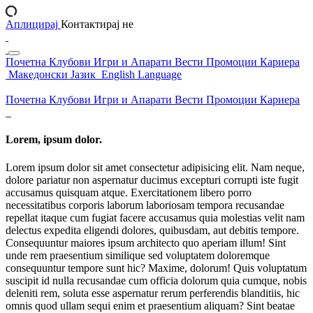
Аплицирај
Контактирај не
Почетна
Клубови
Игри и Апарати
Вести
Промоции
Кариера
Македонски Јазик
English Language
Почетна
Клубови
Игри и Апарати
Вести
Промоции
Кариера
Lorem, ipsum dolor.
Lorem ipsum dolor sit amet consectetur adipisicing elit. Nam neque,
dolore pariatur non aspernatur ducimus excepturi corrupti iste fugit
accusamus quisquam atque. Exercitationem libero porro
necessitatibus corporis laborum laboriosam tempora recusandae
repellat itaque cum fugiat facere accusamus quia molestias velit nam
delectus expedita eligendi dolores, quibusdam, aut debitis tempore.
Consequuntur maiores ipsum architecto quo aperiam illum! Sint
unde rem praesentium similique sed voluptatem doloremque
consequuntur tempore sunt hic? Maxime, dolorum! Quis voluptatum
suscipit id nulla recusandae cum officia dolorum quia cumque, nobis
deleniti rem, soluta esse aspernatur rerum perferendis blanditiis, hic
omnis quod ullam sequi enim et praesentium aliquam? Sint beatae