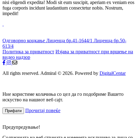
nisi eligendi expedita! Modi sit eum suscipit, aperiam ex veniam eos
fuga corporis incidunt laudantium consectetur nobis. Nostrum,
impedit!
Одговорно коцкање
Лиценца бр.41-1644/1
Лиценца бр.50-
613/4
Политика за приватност
Изјава за приватност при вршење на
видео надзор
All rights reserved. Admiral © 2026. Powered by
DigitalCentar
Ние користиме колачиња со цел да го подобриме Вашето
искуство на нашиот веб сајт.
Прочитај повеќе
Прифати
Предупредување!
Содржината на веб страната е наменета исклучиво за лица со