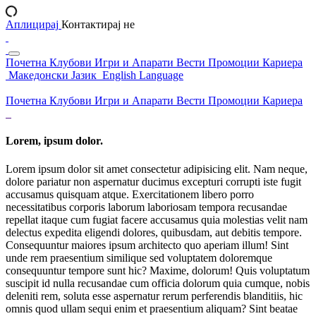
Аплицирај
Контактирај не
Почетна
Клубови
Игри и Апарати
Вести
Промоции
Кариера
Македонски Јазик
English Language
Почетна
Клубови
Игри и Апарати
Вести
Промоции
Кариера
Lorem, ipsum dolor.
Lorem ipsum dolor sit amet consectetur adipisicing elit. Nam neque,
dolore pariatur non aspernatur ducimus excepturi corrupti iste fugit
accusamus quisquam atque. Exercitationem libero porro
necessitatibus corporis laborum laboriosam tempora recusandae
repellat itaque cum fugiat facere accusamus quia molestias velit nam
delectus expedita eligendi dolores, quibusdam, aut debitis tempore.
Consequuntur maiores ipsum architecto quo aperiam illum! Sint
unde rem praesentium similique sed voluptatem doloremque
consequuntur tempore sunt hic? Maxime, dolorum! Quis voluptatum
suscipit id nulla recusandae cum officia dolorum quia cumque, nobis
deleniti rem, soluta esse aspernatur rerum perferendis blanditiis, hic
omnis quod ullam sequi enim et praesentium aliquam? Sint beatae