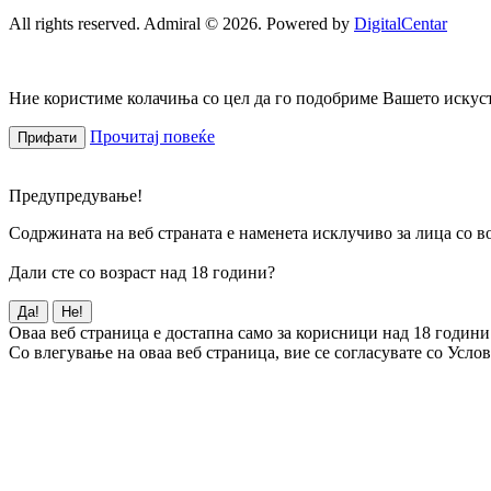
All rights reserved. Admiral © 2026. Powered by
DigitalCentar
Ние користиме колачиња со цел да го подобриме Вашето искуств
Прочитај повеќе
Прифати
Предупредување!
Содржината на веб страната е наменета исклучиво за лица со во
Дали сте со возраст над 18 години?
Да!
Не!
Оваа веб страница е достапна само за корисници над 18 години
Со влегување на оваа веб страница, вие се согласувате со Усло