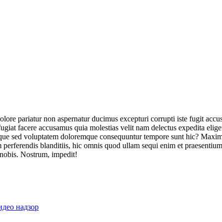
olore pariatur non aspernatur ducimus excepturi corrupti iste fugit acc
ugiat facere accusamus quia molestias velit nam delectus expedita elig
ique sed voluptatem doloremque consequuntur tempore sunt hic? Maxime
perferendis blanditiis, hic omnis quod ullam sequi enim et praesentium 
 nobis. Nostrum, impedit!
идео надзор