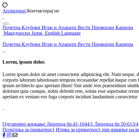
Аплицирај
Контактирај не
Почетна
Клубови
Игри и Апарати
Вести
Промоции
Кариера
Македонски Јазик
English Language
Почетна
Клубови
Игри и Апарати
Вести
Промоции
Кариера
Lorem, ipsum dolor.
Lorem ipsum dolor sit amet consectetur adipisicing elit. Nam neque, d
corporis laborum laboriosam tempora recusandae repellat itaque cum f
ipsum architecto quo aperiam illum! Sint unde rem praesentium simil
dolorum quia cumque, nobis deleniti rem, soluta esse aspernatur rerum 
aperiam ex veniam eos fuga corporis incidunt laudantium consectetur
Одговорно коцкање
Лиценца бр.41-1644/1
Лиценца бр.50-613/4
Политика за приватност
Изјава за приватност при вршење на в