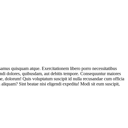
usamus quisquam atque. Exercitationem libero porro necessitatibus
endi dolores, quibusdam, aut debitis tempore. Consequuntur maiores
, dolorum! Quis voluptatum suscipit id nulla recusandae cum officia
aliquam? Sint beatae nisi eligendi expedita! Modi sit eum suscipit,