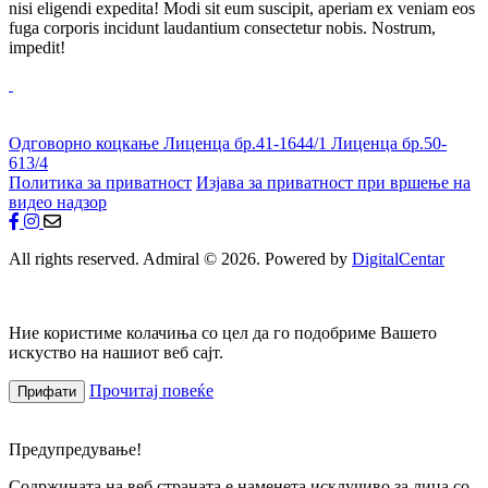
nisi eligendi expedita! Modi sit eum suscipit, aperiam ex veniam eos
fuga corporis incidunt laudantium consectetur nobis. Nostrum,
impedit!
Одговорно коцкање
Лиценца бр.41-1644/1
Лиценца бр.50-
613/4
Политика за приватност
Изјава за приватност при вршење на
видео надзор
All rights reserved. Admiral © 2026. Powered by
DigitalCentar
Ние користиме колачиња со цел да го подобриме Вашето
искуство на нашиот веб сајт.
Прочитај повеќе
Прифати
Предупредување!
Содржината на веб страната е наменета исклучиво за лица со