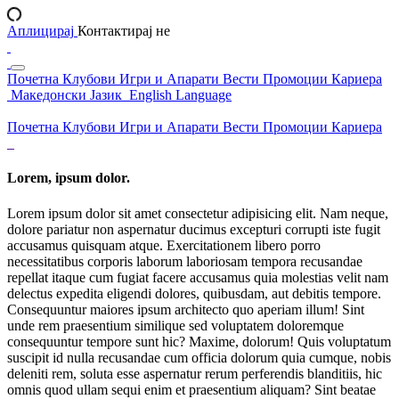
Аплицирај
Контактирај не
Почетна
Клубови
Игри и Апарати
Вести
Промоции
Кариера
Македонски Јазик
English Language
Почетна
Клубови
Игри и Апарати
Вести
Промоции
Кариера
Lorem, ipsum dolor.
Lorem ipsum dolor sit amet consectetur adipisicing elit. Nam neque,
dolore pariatur non aspernatur ducimus excepturi corrupti iste fugit
accusamus quisquam atque. Exercitationem libero porro
necessitatibus corporis laborum laboriosam tempora recusandae
repellat itaque cum fugiat facere accusamus quia molestias velit nam
delectus expedita eligendi dolores, quibusdam, aut debitis tempore.
Consequuntur maiores ipsum architecto quo aperiam illum! Sint
unde rem praesentium similique sed voluptatem doloremque
consequuntur tempore sunt hic? Maxime, dolorum! Quis voluptatum
suscipit id nulla recusandae cum officia dolorum quia cumque, nobis
deleniti rem, soluta esse aspernatur rerum perferendis blanditiis, hic
omnis quod ullam sequi enim et praesentium aliquam? Sint beatae