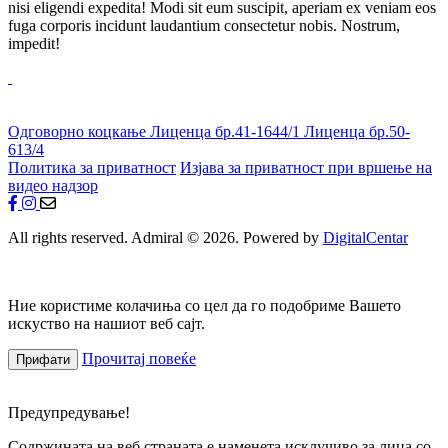
nisi eligendi expedita! Modi sit eum suscipit, aperiam ex veniam eos
fuga corporis incidunt laudantium consectetur nobis. Nostrum,
impedit!
Одговорно коцкање
Лиценца бр.41-1644/1
Лиценца бр.50-
613/4
Политика за приватност
Изјава за приватност при вршење на
видео надзор
All rights reserved. Admiral © 2026. Powered by
DigitalCentar
Ние користиме колачиња со цел да го подобриме Вашето
искуство на нашиот веб сајт.
Прочитај повеќе
Прифати
Предупредување!
Содржината на веб страната е наменета исклучиво за лица со