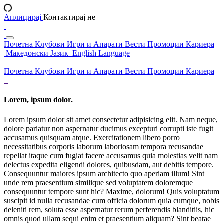
Аплицирај
Контактирај не
Почетна
Клубови
Игри и Апарати
Вести
Промоции
Кариера
Македонски Јазик
English Language
Почетна
Клубови
Игри и Апарати
Вести
Промоции
Кариера
Lorem, ipsum dolor.
Lorem ipsum dolor sit amet consectetur adipisicing elit. Nam neque,
dolore pariatur non aspernatur ducimus excepturi corrupti iste fugit
accusamus quisquam atque. Exercitationem libero porro
necessitatibus corporis laborum laboriosam tempora recusandae
repellat itaque cum fugiat facere accusamus quia molestias velit nam
delectus expedita eligendi dolores, quibusdam, aut debitis tempore.
Consequuntur maiores ipsum architecto quo aperiam illum! Sint
unde rem praesentium similique sed voluptatem doloremque
consequuntur tempore sunt hic? Maxime, dolorum! Quis voluptatum
suscipit id nulla recusandae cum officia dolorum quia cumque, nobis
deleniti rem, soluta esse aspernatur rerum perferendis blanditiis, hic
omnis quod ullam sequi enim et praesentium aliquam? Sint beatae