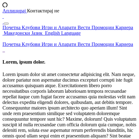
Аплицирај
Контактирај не
Почетна
Клубови
Игри и Апарати
Вести
Промоции
Кариера
Македонски Јазик
English Language
Почетна
Клубови
Игри и Апарати
Вести
Промоции
Кариера
Lorem, ipsum dolor.
Lorem ipsum dolor sit amet consectetur adipisicing elit. Nam neque,
dolore pariatur non aspernatur ducimus excepturi corrupti iste fugit
accusamus quisquam atque. Exercitationem libero porro
necessitatibus corporis laborum laboriosam tempora recusandae
repellat itaque cum fugiat facere accusamus quia molestias velit nam
delectus expedita eligendi dolores, quibusdam, aut debitis tempore.
Consequuntur maiores ipsum architecto quo aperiam illum! Sint
unde rem praesentium similique sed voluptatem doloremque
consequuntur tempore sunt hic? Maxime, dolorum! Quis voluptatum
suscipit id nulla recusandae cum officia dolorum quia cumque, nobis
deleniti rem, soluta esse aspernatur rerum perferendis blanditiis, hic
omnis quod ullam sequi enim et praesentium aliquam? Sint beatae