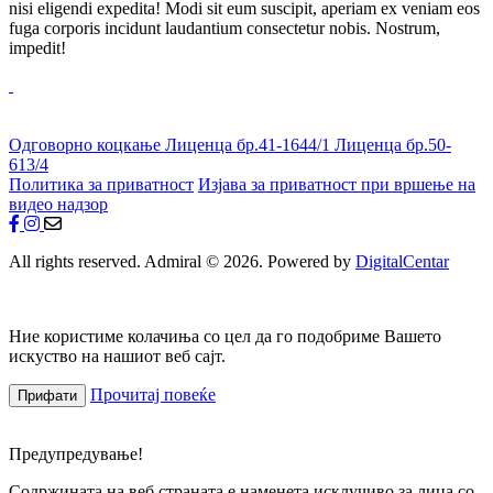
nisi eligendi expedita! Modi sit eum suscipit, aperiam ex veniam eos
fuga corporis incidunt laudantium consectetur nobis. Nostrum,
impedit!
Одговорно коцкање
Лиценца бр.41-1644/1
Лиценца бр.50-
613/4
Политика за приватност
Изјава за приватност при вршење на
видео надзор
All rights reserved. Admiral © 2026. Powered by
DigitalCentar
Ние користиме колачиња со цел да го подобриме Вашето
искуство на нашиот веб сајт.
Прочитај повеќе
Прифати
Предупредување!
Содржината на веб страната е наменета исклучиво за лица со