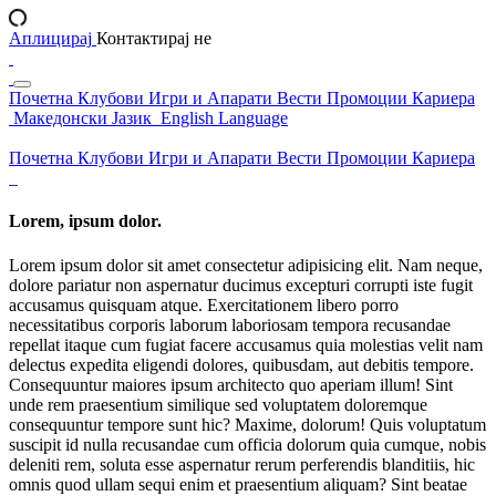
Аплицирај
Контактирај не
Почетна
Клубови
Игри и Апарати
Вести
Промоции
Кариера
Македонски Јазик
English Language
Почетна
Клубови
Игри и Апарати
Вести
Промоции
Кариера
Lorem, ipsum dolor.
Lorem ipsum dolor sit amet consectetur adipisicing elit. Nam neque,
dolore pariatur non aspernatur ducimus excepturi corrupti iste fugit
accusamus quisquam atque. Exercitationem libero porro
necessitatibus corporis laborum laboriosam tempora recusandae
repellat itaque cum fugiat facere accusamus quia molestias velit nam
delectus expedita eligendi dolores, quibusdam, aut debitis tempore.
Consequuntur maiores ipsum architecto quo aperiam illum! Sint
unde rem praesentium similique sed voluptatem doloremque
consequuntur tempore sunt hic? Maxime, dolorum! Quis voluptatum
suscipit id nulla recusandae cum officia dolorum quia cumque, nobis
deleniti rem, soluta esse aspernatur rerum perferendis blanditiis, hic
omnis quod ullam sequi enim et praesentium aliquam? Sint beatae