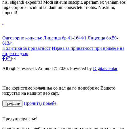
nisi eligendi expedita! Modi sit eum suscipit, aperiam ex veniam eos
fuga corporis incidunt laudantium consectetur nobis. Nostrum,
impedit!
Одговорно коцкање
Лиценца бр.41-1644/1
Лиценца бр.50-
613/4
Политика за приватност
Изјава за приватност при вршење на
видео надзор
All rights reserved. Admiral © 2026. Powered by
DigitalCentar
Ние користиме колачиња со цел да го подобриме Вашето
искуство на нашиот веб сајт.
Прочитај повеќе
Прифати
Предупредување!
Содржината на веб страната е наменета исклучиво за лица со