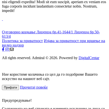
nisi eligendi expedita! Modi sit eum suscipit, aperiam ex veniam eos
fuga corporis incidunt laudantium consectetur nobis. Nostrum,
impedit!
Одговорно коцкање
Лиценца бр.41-1644/1
Лиценца бр.50-
613/4
Политика за приватност
Изјава за приватност при вршење на
видео надзор
All rights reserved. Admiral © 2026. Powered by
DigitalCentar
Ние користиме колачиња со цел да го подобриме Вашето
искуство на нашиот веб сајт.
Прочитај повеќе
Прифати
Предупредување!
Содржината на веб страната е наменета исклучиво за лица со