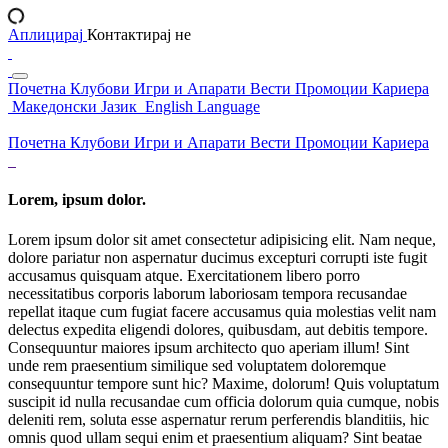
Аплицирај
Контактирај не
Почетна
Клубови
Игри и Апарати
Вести
Промоции
Кариера
Македонски Јазик
English Language
Почетна
Клубови
Игри и Апарати
Вести
Промоции
Кариера
Lorem, ipsum dolor.
Lorem ipsum dolor sit amet consectetur adipisicing elit. Nam neque,
dolore pariatur non aspernatur ducimus excepturi corrupti iste fugit
accusamus quisquam atque. Exercitationem libero porro
necessitatibus corporis laborum laboriosam tempora recusandae
repellat itaque cum fugiat facere accusamus quia molestias velit nam
delectus expedita eligendi dolores, quibusdam, aut debitis tempore.
Consequuntur maiores ipsum architecto quo aperiam illum! Sint
unde rem praesentium similique sed voluptatem doloremque
consequuntur tempore sunt hic? Maxime, dolorum! Quis voluptatum
suscipit id nulla recusandae cum officia dolorum quia cumque, nobis
deleniti rem, soluta esse aspernatur rerum perferendis blanditiis, hic
omnis quod ullam sequi enim et praesentium aliquam? Sint beatae