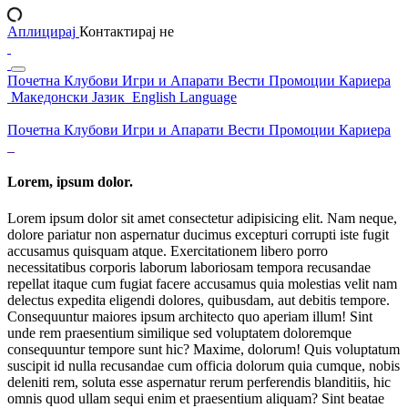
Аплицирај
Контактирај не
Почетна
Клубови
Игри и Апарати
Вести
Промоции
Кариера
Македонски Јазик
English Language
Почетна
Клубови
Игри и Апарати
Вести
Промоции
Кариера
Lorem, ipsum dolor.
Lorem ipsum dolor sit amet consectetur adipisicing elit. Nam neque,
dolore pariatur non aspernatur ducimus excepturi corrupti iste fugit
accusamus quisquam atque. Exercitationem libero porro
necessitatibus corporis laborum laboriosam tempora recusandae
repellat itaque cum fugiat facere accusamus quia molestias velit nam
delectus expedita eligendi dolores, quibusdam, aut debitis tempore.
Consequuntur maiores ipsum architecto quo aperiam illum! Sint
unde rem praesentium similique sed voluptatem doloremque
consequuntur tempore sunt hic? Maxime, dolorum! Quis voluptatum
suscipit id nulla recusandae cum officia dolorum quia cumque, nobis
deleniti rem, soluta esse aspernatur rerum perferendis blanditiis, hic
omnis quod ullam sequi enim et praesentium aliquam? Sint beatae