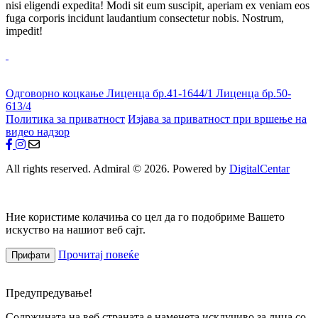
nisi eligendi expedita! Modi sit eum suscipit, aperiam ex veniam eos
fuga corporis incidunt laudantium consectetur nobis. Nostrum,
impedit!
Одговорно коцкање
Лиценца бр.41-1644/1
Лиценца бр.50-
613/4
Политика за приватност
Изјава за приватност при вршење на
видео надзор
All rights reserved. Admiral © 2026. Powered by
DigitalCentar
Ние користиме колачиња со цел да го подобриме Вашето
искуство на нашиот веб сајт.
Прочитај повеќе
Прифати
Предупредување!
Содржината на веб страната е наменета исклучиво за лица со