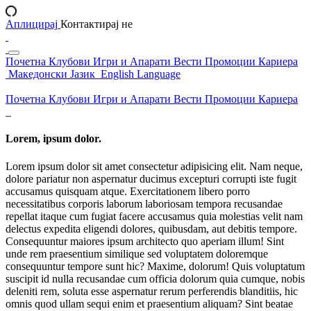
Аплицирај
Контактирај не
Почетна
Клубови
Игри и Апарати
Вести
Промоции
Кариера
Македонски Јазик
English Language
Почетна
Клубови
Игри и Апарати
Вести
Промоции
Кариера
Lorem, ipsum dolor.
Lorem ipsum dolor sit amet consectetur adipisicing elit. Nam neque,
dolore pariatur non aspernatur ducimus excepturi corrupti iste fugit
accusamus quisquam atque. Exercitationem libero porro
necessitatibus corporis laborum laboriosam tempora recusandae
repellat itaque cum fugiat facere accusamus quia molestias velit nam
delectus expedita eligendi dolores, quibusdam, aut debitis tempore.
Consequuntur maiores ipsum architecto quo aperiam illum! Sint
unde rem praesentium similique sed voluptatem doloremque
consequuntur tempore sunt hic? Maxime, dolorum! Quis voluptatum
suscipit id nulla recusandae cum officia dolorum quia cumque, nobis
deleniti rem, soluta esse aspernatur rerum perferendis blanditiis, hic
omnis quod ullam sequi enim et praesentium aliquam? Sint beatae