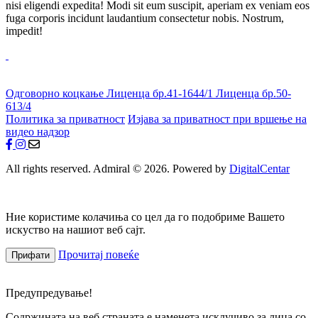
nisi eligendi expedita! Modi sit eum suscipit, aperiam ex veniam eos
fuga corporis incidunt laudantium consectetur nobis. Nostrum,
impedit!
Одговорно коцкање
Лиценца бр.41-1644/1
Лиценца бр.50-
613/4
Политика за приватност
Изјава за приватност при вршење на
видео надзор
All rights reserved. Admiral © 2026. Powered by
DigitalCentar
Ние користиме колачиња со цел да го подобриме Вашето
искуство на нашиот веб сајт.
Прочитај повеќе
Прифати
Предупредување!
Содржината на веб страната е наменета исклучиво за лица со