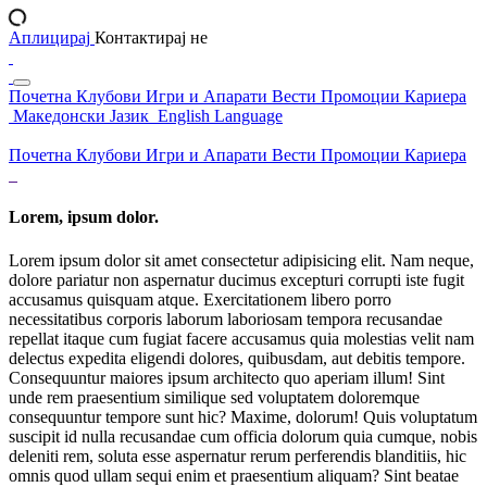
Аплицирај
Контактирај не
Почетна
Клубови
Игри и Апарати
Вести
Промоции
Кариера
Македонски Јазик
English Language
Почетна
Клубови
Игри и Апарати
Вести
Промоции
Кариера
Lorem, ipsum dolor.
Lorem ipsum dolor sit amet consectetur adipisicing elit. Nam neque,
dolore pariatur non aspernatur ducimus excepturi corrupti iste fugit
accusamus quisquam atque. Exercitationem libero porro
necessitatibus corporis laborum laboriosam tempora recusandae
repellat itaque cum fugiat facere accusamus quia molestias velit nam
delectus expedita eligendi dolores, quibusdam, aut debitis tempore.
Consequuntur maiores ipsum architecto quo aperiam illum! Sint
unde rem praesentium similique sed voluptatem doloremque
consequuntur tempore sunt hic? Maxime, dolorum! Quis voluptatum
suscipit id nulla recusandae cum officia dolorum quia cumque, nobis
deleniti rem, soluta esse aspernatur rerum perferendis blanditiis, hic
omnis quod ullam sequi enim et praesentium aliquam? Sint beatae