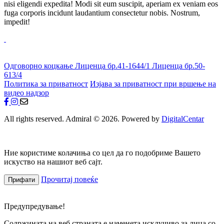
nisi eligendi expedita! Modi sit eum suscipit, aperiam ex veniam eos
fuga corporis incidunt laudantium consectetur nobis. Nostrum,
impedit!
Одговорно коцкање
Лиценца бр.41-1644/1
Лиценца бр.50-
613/4
Политика за приватност
Изјава за приватност при вршење на
видео надзор
All rights reserved. Admiral © 2026. Powered by
DigitalCentar
Ние користиме колачиња со цел да го подобриме Вашето
искуство на нашиот веб сајт.
Прочитај повеќе
Прифати
Предупредување!
Содржината на веб страната е наменета исклучиво за лица со