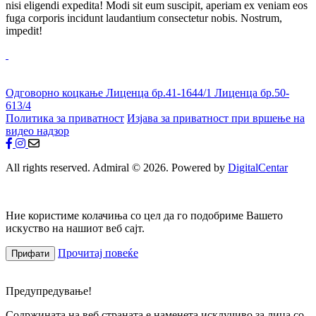
nisi eligendi expedita! Modi sit eum suscipit, aperiam ex veniam eos
fuga corporis incidunt laudantium consectetur nobis. Nostrum,
impedit!
Одговорно коцкање
Лиценца бр.41-1644/1
Лиценца бр.50-
613/4
Политика за приватност
Изјава за приватност при вршење на
видео надзор
All rights reserved. Admiral © 2026. Powered by
DigitalCentar
Ние користиме колачиња со цел да го подобриме Вашето
искуство на нашиот веб сајт.
Прочитај повеќе
Прифати
Предупредување!
Содржината на веб страната е наменета исклучиво за лица со