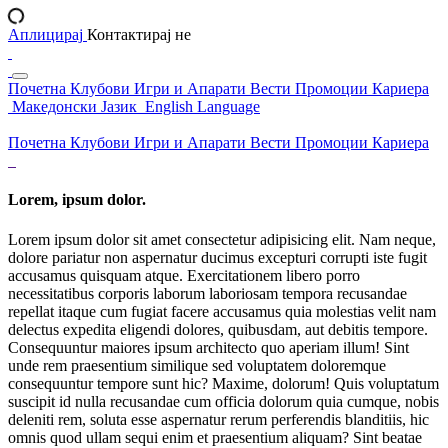
Аплицирај
Контактирај не
Почетна
Клубови
Игри и Апарати
Вести
Промоции
Кариера
Македонски Јазик
English Language
Почетна
Клубови
Игри и Апарати
Вести
Промоции
Кариера
Lorem, ipsum dolor.
Lorem ipsum dolor sit amet consectetur adipisicing elit. Nam neque,
dolore pariatur non aspernatur ducimus excepturi corrupti iste fugit
accusamus quisquam atque. Exercitationem libero porro
necessitatibus corporis laborum laboriosam tempora recusandae
repellat itaque cum fugiat facere accusamus quia molestias velit nam
delectus expedita eligendi dolores, quibusdam, aut debitis tempore.
Consequuntur maiores ipsum architecto quo aperiam illum! Sint
unde rem praesentium similique sed voluptatem doloremque
consequuntur tempore sunt hic? Maxime, dolorum! Quis voluptatum
suscipit id nulla recusandae cum officia dolorum quia cumque, nobis
deleniti rem, soluta esse aspernatur rerum perferendis blanditiis, hic
omnis quod ullam sequi enim et praesentium aliquam? Sint beatae