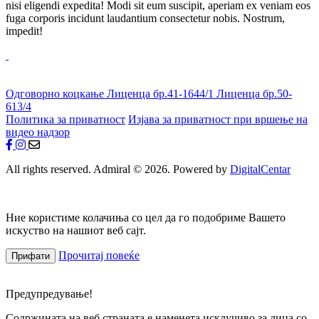
nisi eligendi expedita! Modi sit eum suscipit, aperiam ex veniam eos
fuga corporis incidunt laudantium consectetur nobis. Nostrum,
impedit!
Одговорно коцкање
Лиценца бр.41-1644/1
Лиценца бр.50-
613/4
Политика за приватност
Изјава за приватност при вршење на
видео надзор
All rights reserved. Admiral © 2026. Powered by
DigitalCentar
Ние користиме колачиња со цел да го подобриме Вашето
искуство на нашиот веб сајт.
Прочитај повеќе
Прифати
Предупредување!
Содржината на веб страната е наменета исклучиво за лица со