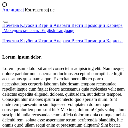
Аплицирај
Контактирај не
Почетна
Клубови
Игри и Апарати
Вести
Промоции
Кариера
Македонски Јазик
English Language
Почетна
Клубови
Игри и Апарати
Вести
Промоции
Кариера
Lorem, ipsum dolor.
Lorem ipsum dolor sit amet consectetur adipisicing elit. Nam neque,
dolore pariatur non aspernatur ducimus excepturi corrupti iste fugit
accusamus quisquam atque. Exercitationem libero porro
necessitatibus corporis laborum laboriosam tempora recusandae
repellat itaque cum fugiat facere accusamus quia molestias velit nam
delectus expedita eligendi dolores, quibusdam, aut debitis tempore.
Consequuntur maiores ipsum architecto quo aperiam illum! Sint
unde rem praesentium similique sed voluptatem doloremque
consequuntur tempore sunt hic? Maxime, dolorum! Quis voluptatum
suscipit id nulla recusandae cum officia dolorum quia cumque, nobis
deleniti rem, soluta esse aspernatur rerum perferendis blanditiis, hic
omnis quod ullam sequi enim et praesentium aliquam? Sint beatae