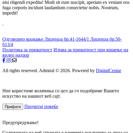
nisi eligendi expedita! Modi sit eum suscipit, aperiam ex veniam eos
fuga corporis incidunt laudantium consectetur nobis. Nostrum,
impedit!
Одговорно коцкање
Лиценца бр.41-1644/1
Лиценца бр.50-
613/4
Политика за приватност
Изјава за приватност при вршење на
видео надзор
All rights reserved. Admiral © 2026. Powered by
DigitalCentar
Ние користиме колачиња со цел да го подобриме Вашето
искуство на нашиот веб сајт.
Прочитај повеќе
Прифати
Предупредување!
Содржината на веб страната е наменета исклучиво за лица со