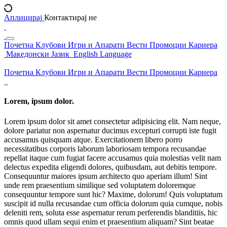
Аплицирај
Контактирај не
Почетна
Клубови
Игри и Апарати
Вести
Промоции
Кариера
Македонски Јазик
English Language
Почетна
Клубови
Игри и Апарати
Вести
Промоции
Кариера
Lorem, ipsum dolor.
Lorem ipsum dolor sit amet consectetur adipisicing elit. Nam neque,
dolore pariatur non aspernatur ducimus excepturi corrupti iste fugit
accusamus quisquam atque. Exercitationem libero porro
necessitatibus corporis laborum laboriosam tempora recusandae
repellat itaque cum fugiat facere accusamus quia molestias velit nam
delectus expedita eligendi dolores, quibusdam, aut debitis tempore.
Consequuntur maiores ipsum architecto quo aperiam illum! Sint
unde rem praesentium similique sed voluptatem doloremque
consequuntur tempore sunt hic? Maxime, dolorum! Quis voluptatum
suscipit id nulla recusandae cum officia dolorum quia cumque, nobis
deleniti rem, soluta esse aspernatur rerum perferendis blanditiis, hic
omnis quod ullam sequi enim et praesentium aliquam? Sint beatae