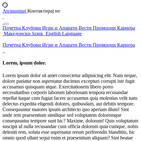
Аплицирај
Контактирај не
Почетна
Клубови
Игри и Апарати
Вести
Промоции
Кариера
Македонски Јазик
English Language
Почетна
Клубови
Игри и Апарати
Вести
Промоции
Кариера
Lorem, ipsum dolor.
Lorem ipsum dolor sit amet consectetur adipisicing elit. Nam neque,
dolore pariatur non aspernatur ducimus excepturi corrupti iste fugit
accusamus quisquam atque. Exercitationem libero porro
necessitatibus corporis laborum laboriosam tempora recusandae
repellat itaque cum fugiat facere accusamus quia molestias velit nam
delectus expedita eligendi dolores, quibusdam, aut debitis tempore.
Consequuntur maiores ipsum architecto quo aperiam illum! Sint
unde rem praesentium similique sed voluptatem doloremque
consequuntur tempore sunt hic? Maxime, dolorum! Quis voluptatum
suscipit id nulla recusandae cum officia dolorum quia cumque, nobis
deleniti rem, soluta esse aspernatur rerum perferendis blanditiis, hic
omnis quod ullam sequi enim et praesentium aliquam? Sint beatae