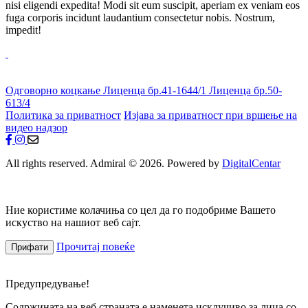
nisi eligendi expedita! Modi sit eum suscipit, aperiam ex veniam eos
fuga corporis incidunt laudantium consectetur nobis. Nostrum,
impedit!
Одговорно коцкање
Лиценца бр.41-1644/1
Лиценца бр.50-
613/4
Политика за приватност
Изјава за приватност при вршење на
видео надзор
All rights reserved. Admiral © 2026. Powered by
DigitalCentar
Ние користиме колачиња со цел да го подобриме Вашето
искуство на нашиот веб сајт.
Прочитај повеќе
Прифати
Предупредување!
Содржината на веб страната е наменета исклучиво за лица со