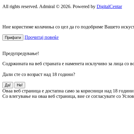
All rights reserved. Admiral © 2026. Powered by
DigitalCentar
Ние користиме колачиња со цел да го подобриме Вашето искуств
Прочитај повеќе
Прифати
Предупредување!
Содржината на веб страната е наменета исклучиво за лица со во
Дали сте со возраст над 18 години?
Да!
Не!
Оваа веб страница е достапна само за корисници над 18 години
Со влегување на оваа веб страница, вие се согласувате со Усло