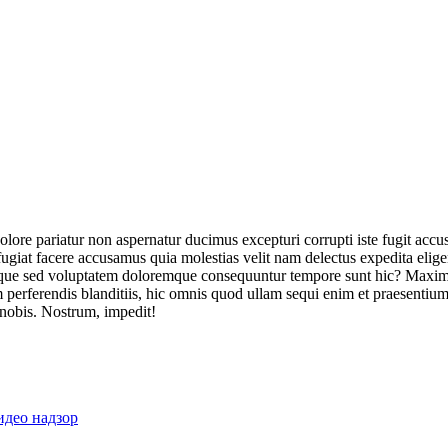
olore pariatur non aspernatur ducimus excepturi corrupti iste fugit acc
ugiat facere accusamus quia molestias velit nam delectus expedita elig
ique sed voluptatem doloremque consequuntur tempore sunt hic? Maxime
perferendis blanditiis, hic omnis quod ullam sequi enim et praesentium 
 nobis. Nostrum, impedit!
идео надзор