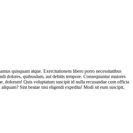
usamus quisquam atque. Exercitationem libero porro necessitatibus
endi dolores, quibusdam, aut debitis tempore. Consequuntur maiores
, dolorum! Quis voluptatum suscipit id nulla recusandae cum officia
aliquam? Sint beatae nisi eligendi expedita! Modi sit eum suscipit,