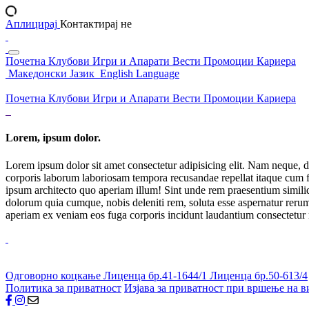
Аплицирај
Контактирај не
Почетна
Клубови
Игри и Апарати
Вести
Промоции
Кариера
Македонски Јазик
English Language
Почетна
Клубови
Игри и Апарати
Вести
Промоции
Кариера
Lorem, ipsum dolor.
Lorem ipsum dolor sit amet consectetur adipisicing elit. Nam neque, d
corporis laborum laboriosam tempora recusandae repellat itaque cum f
ipsum architecto quo aperiam illum! Sint unde rem praesentium simil
dolorum quia cumque, nobis deleniti rem, soluta esse aspernatur rerum 
aperiam ex veniam eos fuga corporis incidunt laudantium consectetur
Одговорно коцкање
Лиценца бр.41-1644/1
Лиценца бр.50-613/4
Политика за приватност
Изјава за приватност при вршење на в