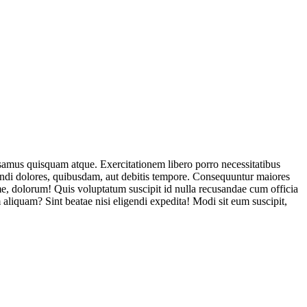
usamus quisquam atque. Exercitationem libero porro necessitatibus
endi dolores, quibusdam, aut debitis tempore. Consequuntur maiores
, dolorum! Quis voluptatum suscipit id nulla recusandae cum officia
aliquam? Sint beatae nisi eligendi expedita! Modi sit eum suscipit,