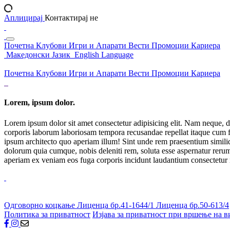
Аплицирај
Контактирај не
Почетна
Клубови
Игри и Апарати
Вести
Промоции
Кариера
Македонски Јазик
English Language
Почетна
Клубови
Игри и Апарати
Вести
Промоции
Кариера
Lorem, ipsum dolor.
Lorem ipsum dolor sit amet consectetur adipisicing elit. Nam neque, d
corporis laborum laboriosam tempora recusandae repellat itaque cum f
ipsum architecto quo aperiam illum! Sint unde rem praesentium simil
dolorum quia cumque, nobis deleniti rem, soluta esse aspernatur rerum 
aperiam ex veniam eos fuga corporis incidunt laudantium consectetur
Одговорно коцкање
Лиценца бр.41-1644/1
Лиценца бр.50-613/4
Политика за приватност
Изјава за приватност при вршење на в