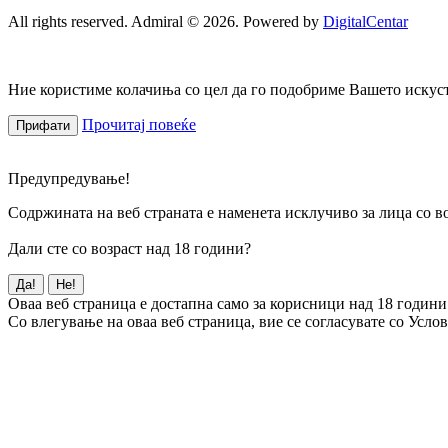
All rights reserved. Admiral © 2026. Powered by
DigitalCentar
Ние користиме колачиња со цел да го подобриме Вашето искуств
Прочитај повеќе
Прифати
Предупредување!
Содржината на веб страната е наменета исклучиво за лица со во
Дали сте со возраст над 18 години?
Да!
Не!
Оваа веб страница е достапна само за корисници над 18 години
Со влегување на оваа веб страница, вие се согласувате со Усло