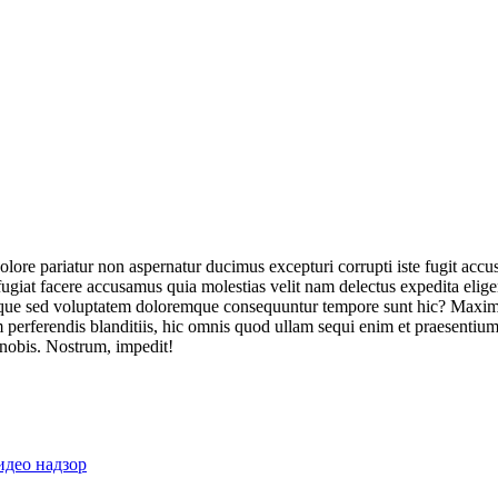
olore pariatur non aspernatur ducimus excepturi corrupti iste fugit acc
ugiat facere accusamus quia molestias velit nam delectus expedita elig
ique sed voluptatem doloremque consequuntur tempore sunt hic? Maxime
perferendis blanditiis, hic omnis quod ullam sequi enim et praesentium 
 nobis. Nostrum, impedit!
идео надзор