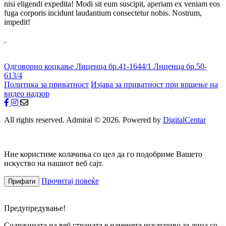
nisi eligendi expedita! Modi sit eum suscipit, aperiam ex veniam eos
fuga corporis incidunt laudantium consectetur nobis. Nostrum,
impedit!
Одговорно коцкање
Лиценца бр.41-1644/1
Лиценца бр.50-
613/4
Политика за приватност
Изјава за приватност при вршење на
видео надзор
All rights reserved. Admiral © 2026. Powered by
DigitalCentar
Ние користиме колачиња со цел да го подобриме Вашето
искуство на нашиот веб сајт.
Прочитај повеќе
Прифати
Предупредување!
Содржината на веб страната е наменета исклучиво за лица со