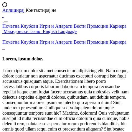
Аплицирај
Контактирај не
Почетна
Клубови
Игри и Апарати
Вести
Промоции
Кариера
Македонски Јазик
English Language
Почетна
Клубови
Игри и Апарати
Вести
Промоции
Кариера
Lorem, ipsum dolor.
Lorem ipsum dolor sit amet consectetur adipisicing elit. Nam neque,
dolore pariatur non aspernatur ducimus excepturi corrupti iste fugit
accusamus quisquam atque. Exercitationem libero porro
necessitatibus corporis laborum laboriosam tempora recusandae
repellat itaque cum fugiat facere accusamus quia molestias velit nam
delectus expedita eligendi dolores, quibusdam, aut debitis tempore.
Consequuntur maiores ipsum architecto quo aperiam illum! Sint
unde rem praesentium similique sed voluptatem doloremque
consequuntur tempore sunt hic? Maxime, dolorum! Quis voluptatum
suscipit id nulla recusandae cum officia dolorum quia cumque, nobis
deleniti rem, soluta esse aspernatur rerum perferendis blanditiis, hic
omnis quod ullam sequi enim et praesentium aliquam? Sint beatae