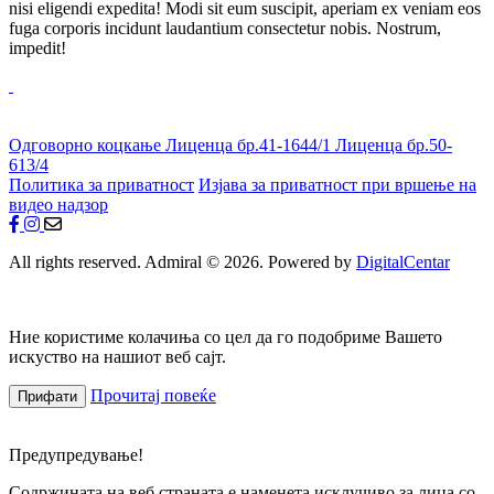
nisi eligendi expedita! Modi sit eum suscipit, aperiam ex veniam eos
fuga corporis incidunt laudantium consectetur nobis. Nostrum,
impedit!
Одговорно коцкање
Лиценца бр.41-1644/1
Лиценца бр.50-
613/4
Политика за приватност
Изјава за приватност при вршење на
видео надзор
All rights reserved. Admiral © 2026. Powered by
DigitalCentar
Ние користиме колачиња со цел да го подобриме Вашето
искуство на нашиот веб сајт.
Прочитај повеќе
Прифати
Предупредување!
Содржината на веб страната е наменета исклучиво за лица со