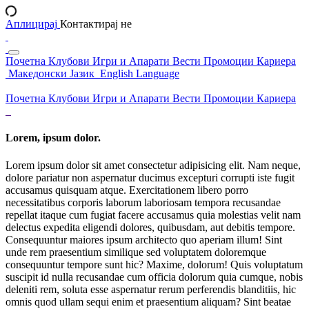
Аплицирај
Контактирај не
Почетна
Клубови
Игри и Апарати
Вести
Промоции
Кариера
Македонски Јазик
English Language
Почетна
Клубови
Игри и Апарати
Вести
Промоции
Кариера
Lorem, ipsum dolor.
Lorem ipsum dolor sit amet consectetur adipisicing elit. Nam neque,
dolore pariatur non aspernatur ducimus excepturi corrupti iste fugit
accusamus quisquam atque. Exercitationem libero porro
necessitatibus corporis laborum laboriosam tempora recusandae
repellat itaque cum fugiat facere accusamus quia molestias velit nam
delectus expedita eligendi dolores, quibusdam, aut debitis tempore.
Consequuntur maiores ipsum architecto quo aperiam illum! Sint
unde rem praesentium similique sed voluptatem doloremque
consequuntur tempore sunt hic? Maxime, dolorum! Quis voluptatum
suscipit id nulla recusandae cum officia dolorum quia cumque, nobis
deleniti rem, soluta esse aspernatur rerum perferendis blanditiis, hic
omnis quod ullam sequi enim et praesentium aliquam? Sint beatae