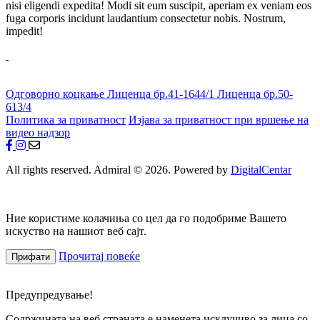
nisi eligendi expedita! Modi sit eum suscipit, aperiam ex veniam eos
fuga corporis incidunt laudantium consectetur nobis. Nostrum,
impedit!
Одговорно коцкање
Лиценца бр.41-1644/1
Лиценца бр.50-
613/4
Политика за приватност
Изјава за приватност при вршење на
видео надзор
All rights reserved. Admiral © 2026. Powered by
DigitalCentar
Ние користиме колачиња со цел да го подобриме Вашето
искуство на нашиот веб сајт.
Прочитај повеќе
Прифати
Предупредување!
Содржината на веб страната е наменета исклучиво за лица со