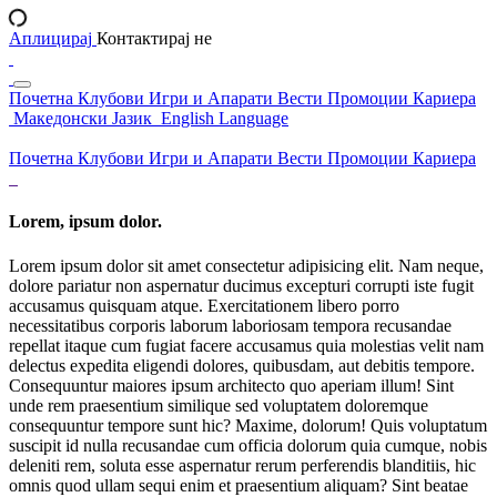
Аплицирај
Контактирај не
Почетна
Клубови
Игри и Апарати
Вести
Промоции
Кариера
Македонски Јазик
English Language
Почетна
Клубови
Игри и Апарати
Вести
Промоции
Кариера
Lorem, ipsum dolor.
Lorem ipsum dolor sit amet consectetur adipisicing elit. Nam neque,
dolore pariatur non aspernatur ducimus excepturi corrupti iste fugit
accusamus quisquam atque. Exercitationem libero porro
necessitatibus corporis laborum laboriosam tempora recusandae
repellat itaque cum fugiat facere accusamus quia molestias velit nam
delectus expedita eligendi dolores, quibusdam, aut debitis tempore.
Consequuntur maiores ipsum architecto quo aperiam illum! Sint
unde rem praesentium similique sed voluptatem doloremque
consequuntur tempore sunt hic? Maxime, dolorum! Quis voluptatum
suscipit id nulla recusandae cum officia dolorum quia cumque, nobis
deleniti rem, soluta esse aspernatur rerum perferendis blanditiis, hic
omnis quod ullam sequi enim et praesentium aliquam? Sint beatae