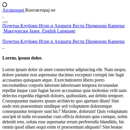
Аплицирај
Контактирај не
Почетна
Клубови
Игри и Апарати
Вести
Промоции
Кариера
Македонски Јазик
English Language
Почетна
Клубови
Игри и Апарати
Вести
Промоции
Кариера
Lorem, ipsum dolor.
Lorem ipsum dolor sit amet consectetur adipisicing elit. Nam neque,
dolore pariatur non aspernatur ducimus excepturi corrupti iste fugit
accusamus quisquam atque. Exercitationem libero porro
necessitatibus corporis laborum laboriosam tempora recusandae
repellat itaque cum fugiat facere accusamus quia molestias velit nam
delectus expedita eligendi dolores, quibusdam, aut debitis tempore.
Consequuntur maiores ipsum architecto quo aperiam illum! Sint
unde rem praesentium similique sed voluptatem doloremque
consequuntur tempore sunt hic? Maxime, dolorum! Quis voluptatum
suscipit id nulla recusandae cum officia dolorum quia cumque, nobis
deleniti rem, soluta esse aspernatur rerum perferendis blanditiis, hic
omnis quod ullam sequi enim et praesentium aliquam? Sint beatae