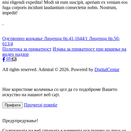
nisi eligendi expedita! Modi sit eum suscipit, aperiam ex veniam eos
fuga corporis incidunt laudantium consectetur nobis. Nostrum,
impedit!
Одговорно коцкање
Лиценца бр.41-1644/1
Лиценца бр.50-
613/4
Политика за приватност
Изјава за приватност при вршење на
видео надзор
All rights reserved. Admiral © 2026. Powered by
DigitalCentar
Ние користиме колачиња со цел да го подобриме Вашето
искуство на нашиот веб сајт.
Прочитај повеќе
Прифати
Предупредување!
Содржината на веб страната е наменета исклучиво за лица со