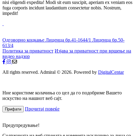
nisi eligendi expedita! Modi sit eum suscipit, aperiam ex veniam eos
fuga corporis incidunt laudantium consectetur nobis. Nostrum,
impedit!
Одговорно коцкање
Лиценца бр.41-1644/1
Лиценца бр.50-
613/4
Политика за приватност
Изјава за приватност при вршење на
видео надзор
All rights reserved. Admiral © 2026. Powered by
DigitalCentar
Ние користиме колачиња со цел да го подобриме Вашето
искуство на нашиот веб сајт.
Прочитај повеќе
Прифати
Предупредување!
Содржината на веб страната е наменета исклучиво за лица со