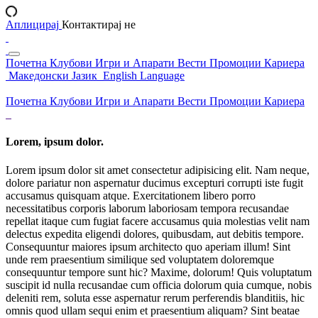
Аплицирај
Контактирај не
Почетна
Клубови
Игри и Апарати
Вести
Промоции
Кариера
Македонски Јазик
English Language
Почетна
Клубови
Игри и Апарати
Вести
Промоции
Кариера
Lorem, ipsum dolor.
Lorem ipsum dolor sit amet consectetur adipisicing elit. Nam neque,
dolore pariatur non aspernatur ducimus excepturi corrupti iste fugit
accusamus quisquam atque. Exercitationem libero porro
necessitatibus corporis laborum laboriosam tempora recusandae
repellat itaque cum fugiat facere accusamus quia molestias velit nam
delectus expedita eligendi dolores, quibusdam, aut debitis tempore.
Consequuntur maiores ipsum architecto quo aperiam illum! Sint
unde rem praesentium similique sed voluptatem doloremque
consequuntur tempore sunt hic? Maxime, dolorum! Quis voluptatum
suscipit id nulla recusandae cum officia dolorum quia cumque, nobis
deleniti rem, soluta esse aspernatur rerum perferendis blanditiis, hic
omnis quod ullam sequi enim et praesentium aliquam? Sint beatae