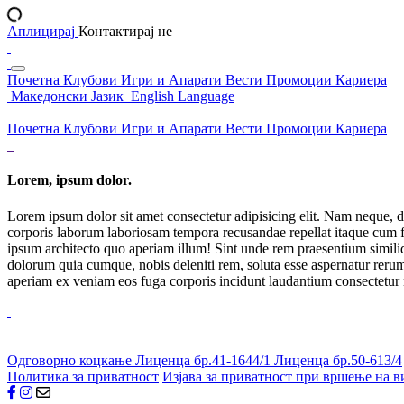
Аплицирај
Контактирај не
Почетна
Клубови
Игри и Апарати
Вести
Промоции
Кариера
Македонски Јазик
English Language
Почетна
Клубови
Игри и Апарати
Вести
Промоции
Кариера
Lorem, ipsum dolor.
Lorem ipsum dolor sit amet consectetur adipisicing elit. Nam neque, d
corporis laborum laboriosam tempora recusandae repellat itaque cum f
ipsum architecto quo aperiam illum! Sint unde rem praesentium simil
dolorum quia cumque, nobis deleniti rem, soluta esse aspernatur rerum 
aperiam ex veniam eos fuga corporis incidunt laudantium consectetur
Одговорно коцкање
Лиценца бр.41-1644/1
Лиценца бр.50-613/4
Политика за приватност
Изјава за приватност при вршење на в