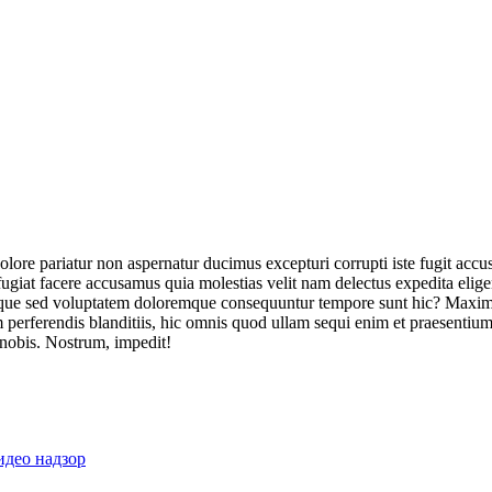
olore pariatur non aspernatur ducimus excepturi corrupti iste fugit acc
ugiat facere accusamus quia molestias velit nam delectus expedita elig
ique sed voluptatem doloremque consequuntur tempore sunt hic? Maxime
perferendis blanditiis, hic omnis quod ullam sequi enim et praesentium 
 nobis. Nostrum, impedit!
идео надзор