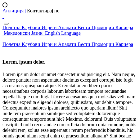
Аплицирај
Контактирај не
Почетна
Клубови
Игри и Апарати
Вести
Промоции
Кариера
Македонски Јазик
English Language
Почетна
Клубови
Игри и Апарати
Вести
Промоции
Кариера
Lorem, ipsum dolor.
Lorem ipsum dolor sit amet consectetur adipisicing elit. Nam neque,
dolore pariatur non aspernatur ducimus excepturi corrupti iste fugit
accusamus quisquam atque. Exercitationem libero porro
necessitatibus corporis laborum laboriosam tempora recusandae
repellat itaque cum fugiat facere accusamus quia molestias velit nam
delectus expedita eligendi dolores, quibusdam, aut debitis tempore.
Consequuntur maiores ipsum architecto quo aperiam illum! Sint
unde rem praesentium similique sed voluptatem doloremque
consequuntur tempore sunt hic? Maxime, dolorum! Quis voluptatum
suscipit id nulla recusandae cum officia dolorum quia cumque, nobis
deleniti rem, soluta esse aspernatur rerum perferendis blanditiis, hic
omnis quod ullam sequi enim et praesentium aliquam? Sint beatae