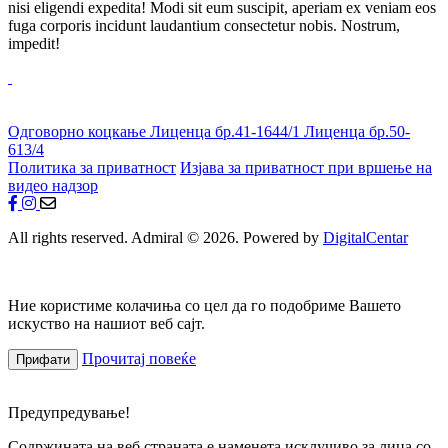
nisi eligendi expedita! Modi sit eum suscipit, aperiam ex veniam eos
fuga corporis incidunt laudantium consectetur nobis. Nostrum,
impedit!
Одговорно коцкање
Лиценца бр.41-1644/1
Лиценца бр.50-
613/4
Политика за приватност
Изјава за приватност при вршење на
видео надзор
All rights reserved. Admiral © 2026. Powered by
DigitalCentar
Ние користиме колачиња со цел да го подобриме Вашето
искуство на нашиот веб сајт.
Прочитај повеќе
Прифати
Предупредување!
Содржината на веб страната е наменета исклучиво за лица со