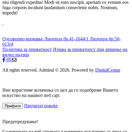
nisi eligendi expedita! Modi sit eum suscipit, aperiam ex veniam eos
fuga corporis incidunt laudantium consectetur nobis. Nostrum,
impedit!
Одговорно коцкање
Лиценца бр.41-1644/1
Лиценца бр.50-
613/4
Политика за приватност
Изјава за приватност при вршење на
видео надзор
All rights reserved. Admiral © 2026. Powered by
DigitalCentar
Ние користиме колачиња со цел да го подобриме Вашето
искуство на нашиот веб сајт.
Прочитај повеќе
Прифати
Предупредување!
Содржината на веб страната е наменета исклучиво за лица со