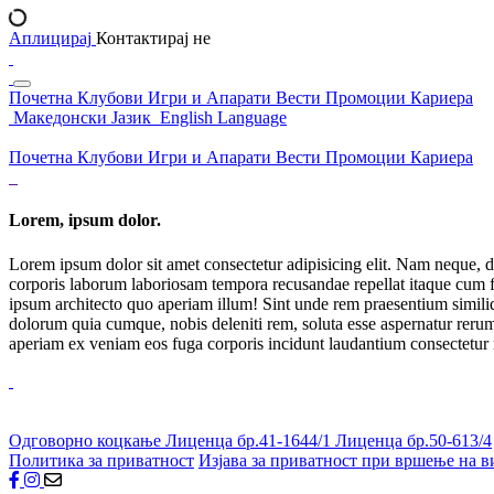
Аплицирај
Контактирај не
Почетна
Клубови
Игри и Апарати
Вести
Промоции
Кариера
Македонски Јазик
English Language
Почетна
Клубови
Игри и Апарати
Вести
Промоции
Кариера
Lorem, ipsum dolor.
Lorem ipsum dolor sit amet consectetur adipisicing elit. Nam neque, d
corporis laborum laboriosam tempora recusandae repellat itaque cum f
ipsum architecto quo aperiam illum! Sint unde rem praesentium simil
dolorum quia cumque, nobis deleniti rem, soluta esse aspernatur rerum 
aperiam ex veniam eos fuga corporis incidunt laudantium consectetur
Одговорно коцкање
Лиценца бр.41-1644/1
Лиценца бр.50-613/4
Политика за приватност
Изјава за приватност при вршење на в