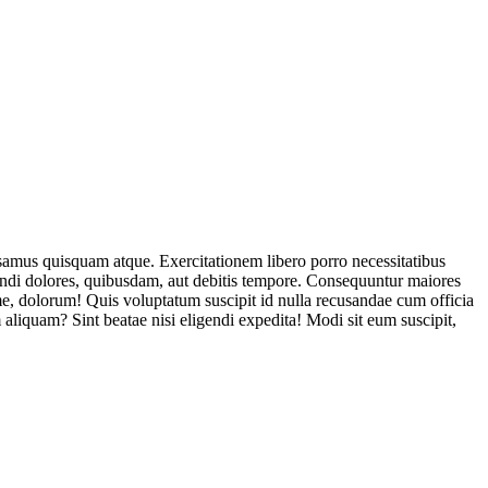
usamus quisquam atque. Exercitationem libero porro necessitatibus
endi dolores, quibusdam, aut debitis tempore. Consequuntur maiores
, dolorum! Quis voluptatum suscipit id nulla recusandae cum officia
aliquam? Sint beatae nisi eligendi expedita! Modi sit eum suscipit,