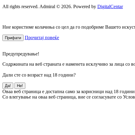
All rights reserved. Admiral © 2026. Powered by
DigitalCentar
Ние користиме колачиња со цел да го подобриме Вашето искуств
Прочитај повеќе
Прифати
Предупредување!
Содржината на веб страната е наменета исклучиво за лица со во
Дали сте со возраст над 18 години?
Да!
Не!
Оваа веб страница е достапна само за корисници над 18 години
Со влегување на оваа веб страница, вие се согласувате со Усло