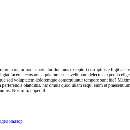
olore pariatur non aspernatur ducimus excepturi corrupti iste fugit acc
ugiat facere accusamus quia molestias velit nam delectus expedita elig
ique sed voluptatem doloremque consequuntur tempore sunt hic? Maxime
perferendis blanditiis, hic omnis quod ullam sequi enim et praesentium 
 nobis. Nostrum, impedit!
идео надзор