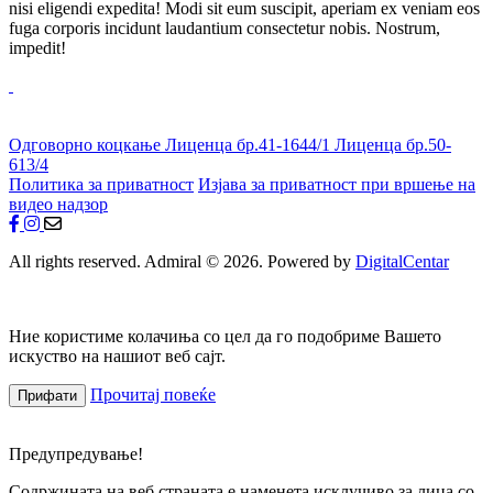
nisi eligendi expedita! Modi sit eum suscipit, aperiam ex veniam eos
fuga corporis incidunt laudantium consectetur nobis. Nostrum,
impedit!
Одговорно коцкање
Лиценца бр.41-1644/1
Лиценца бр.50-
613/4
Политика за приватност
Изјава за приватност при вршење на
видео надзор
All rights reserved. Admiral © 2026. Powered by
DigitalCentar
Ние користиме колачиња со цел да го подобриме Вашето
искуство на нашиот веб сајт.
Прочитај повеќе
Прифати
Предупредување!
Содржината на веб страната е наменета исклучиво за лица со