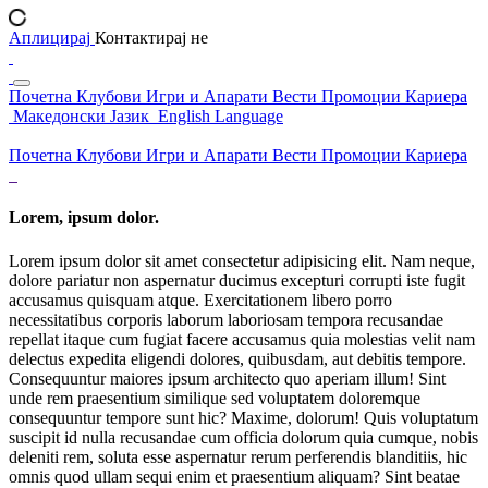
Аплицирај
Контактирај не
Почетна
Клубови
Игри и Апарати
Вести
Промоции
Кариера
Македонски Јазик
English Language
Почетна
Клубови
Игри и Апарати
Вести
Промоции
Кариера
Lorem, ipsum dolor.
Lorem ipsum dolor sit amet consectetur adipisicing elit. Nam neque,
dolore pariatur non aspernatur ducimus excepturi corrupti iste fugit
accusamus quisquam atque. Exercitationem libero porro
necessitatibus corporis laborum laboriosam tempora recusandae
repellat itaque cum fugiat facere accusamus quia molestias velit nam
delectus expedita eligendi dolores, quibusdam, aut debitis tempore.
Consequuntur maiores ipsum architecto quo aperiam illum! Sint
unde rem praesentium similique sed voluptatem doloremque
consequuntur tempore sunt hic? Maxime, dolorum! Quis voluptatum
suscipit id nulla recusandae cum officia dolorum quia cumque, nobis
deleniti rem, soluta esse aspernatur rerum perferendis blanditiis, hic
omnis quod ullam sequi enim et praesentium aliquam? Sint beatae