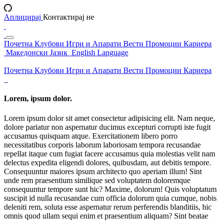
Аплицирај
Контактирај не
Почетна
Клубови
Игри и Апарати
Вести
Промоции
Кариера
Македонски Јазик
English Language
Почетна
Клубови
Игри и Апарати
Вести
Промоции
Кариера
Lorem, ipsum dolor.
Lorem ipsum dolor sit amet consectetur adipisicing elit. Nam neque,
dolore pariatur non aspernatur ducimus excepturi corrupti iste fugit
accusamus quisquam atque. Exercitationem libero porro
necessitatibus corporis laborum laboriosam tempora recusandae
repellat itaque cum fugiat facere accusamus quia molestias velit nam
delectus expedita eligendi dolores, quibusdam, aut debitis tempore.
Consequuntur maiores ipsum architecto quo aperiam illum! Sint
unde rem praesentium similique sed voluptatem doloremque
consequuntur tempore sunt hic? Maxime, dolorum! Quis voluptatum
suscipit id nulla recusandae cum officia dolorum quia cumque, nobis
deleniti rem, soluta esse aspernatur rerum perferendis blanditiis, hic
omnis quod ullam sequi enim et praesentium aliquam? Sint beatae