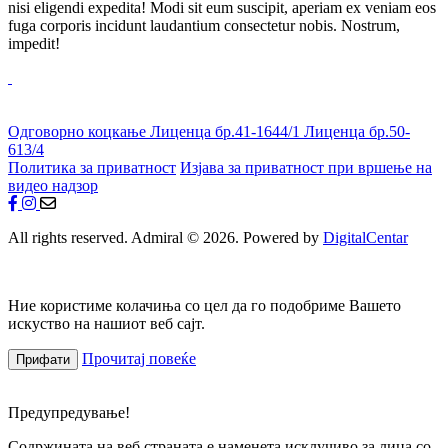
nisi eligendi expedita! Modi sit eum suscipit, aperiam ex veniam eos
fuga corporis incidunt laudantium consectetur nobis. Nostrum,
impedit!
Одговорно коцкање
Лиценца бр.41-1644/1
Лиценца бр.50-
613/4
Политика за приватност
Изјава за приватност при вршење на
видео надзор
All rights reserved. Admiral © 2026. Powered by
DigitalCentar
Ние користиме колачиња со цел да го подобриме Вашето
искуство на нашиот веб сајт.
Прочитај повеќе
Прифати
Предупредување!
Содржината на веб страната е наменета исклучиво за лица со