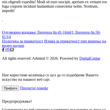
nisi eligendi expedita! Modi sit eum suscipit, aperiam ex veniam eos
fuga corporis incidunt laudantium consectetur nobis. Nostrum,
impedit!
Одговорно коцкање
Лиценца бр.41-1644/1
Лиценца бр.50-
613/4
Политика за приватност
Изјава за приватност при вршење на
видео надзор
All rights reserved. Admiral © 2026. Powered by
DigitalCentar
Ние користиме колачиња со цел да го подобриме Вашето
искуство на нашиот веб сајт.
Прочитај повеќе
Прифати
Предупредување!
Содржината на веб страната е наменета исклучиво за лица со