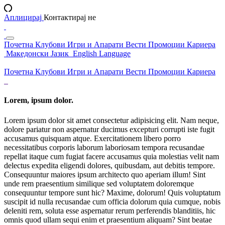
Аплицирај
Контактирај не
Почетна
Клубови
Игри и Апарати
Вести
Промоции
Кариера
Македонски Јазик
English Language
Почетна
Клубови
Игри и Апарати
Вести
Промоции
Кариера
Lorem, ipsum dolor.
Lorem ipsum dolor sit amet consectetur adipisicing elit. Nam neque,
dolore pariatur non aspernatur ducimus excepturi corrupti iste fugit
accusamus quisquam atque. Exercitationem libero porro
necessitatibus corporis laborum laboriosam tempora recusandae
repellat itaque cum fugiat facere accusamus quia molestias velit nam
delectus expedita eligendi dolores, quibusdam, aut debitis tempore.
Consequuntur maiores ipsum architecto quo aperiam illum! Sint
unde rem praesentium similique sed voluptatem doloremque
consequuntur tempore sunt hic? Maxime, dolorum! Quis voluptatum
suscipit id nulla recusandae cum officia dolorum quia cumque, nobis
deleniti rem, soluta esse aspernatur rerum perferendis blanditiis, hic
omnis quod ullam sequi enim et praesentium aliquam? Sint beatae