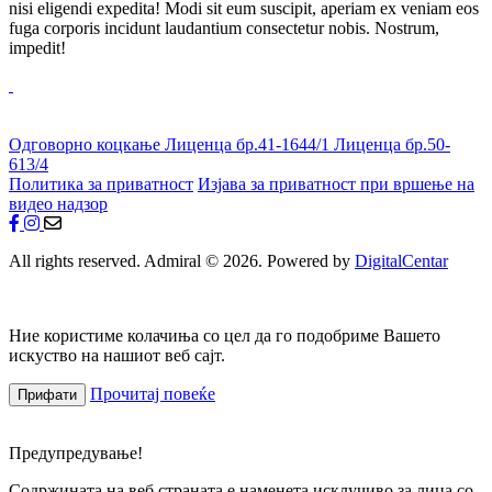
nisi eligendi expedita! Modi sit eum suscipit, aperiam ex veniam eos
fuga corporis incidunt laudantium consectetur nobis. Nostrum,
impedit!
Одговорно коцкање
Лиценца бр.41-1644/1
Лиценца бр.50-
613/4
Политика за приватност
Изјава за приватност при вршење на
видео надзор
All rights reserved. Admiral © 2026. Powered by
DigitalCentar
Ние користиме колачиња со цел да го подобриме Вашето
искуство на нашиот веб сајт.
Прочитај повеќе
Прифати
Предупредување!
Содржината на веб страната е наменета исклучиво за лица со