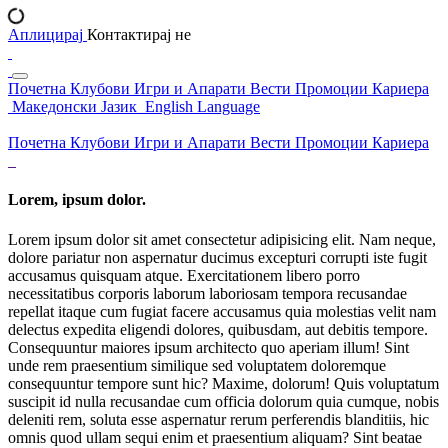
Аплицирај
Контактирај не
Почетна
Клубови
Игри и Апарати
Вести
Промоции
Кариера
Македонски Јазик
English Language
Почетна
Клубови
Игри и Апарати
Вести
Промоции
Кариера
Lorem, ipsum dolor.
Lorem ipsum dolor sit amet consectetur adipisicing elit. Nam neque,
dolore pariatur non aspernatur ducimus excepturi corrupti iste fugit
accusamus quisquam atque. Exercitationem libero porro
necessitatibus corporis laborum laboriosam tempora recusandae
repellat itaque cum fugiat facere accusamus quia molestias velit nam
delectus expedita eligendi dolores, quibusdam, aut debitis tempore.
Consequuntur maiores ipsum architecto quo aperiam illum! Sint
unde rem praesentium similique sed voluptatem doloremque
consequuntur tempore sunt hic? Maxime, dolorum! Quis voluptatum
suscipit id nulla recusandae cum officia dolorum quia cumque, nobis
deleniti rem, soluta esse aspernatur rerum perferendis blanditiis, hic
omnis quod ullam sequi enim et praesentium aliquam? Sint beatae