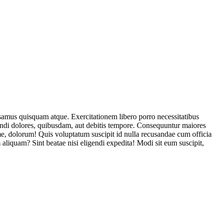
usamus quisquam atque. Exercitationem libero porro necessitatibus
endi dolores, quibusdam, aut debitis tempore. Consequuntur maiores
, dolorum! Quis voluptatum suscipit id nulla recusandae cum officia
aliquam? Sint beatae nisi eligendi expedita! Modi sit eum suscipit,