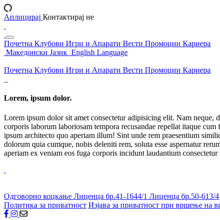
Аплицирај
Контактирај не
Почетна
Клубови
Игри и Апарати
Вести
Промоции
Кариера
Македонски Јазик
English Language
Почетна
Клубови
Игри и Апарати
Вести
Промоции
Кариера
Lorem, ipsum dolor.
Lorem ipsum dolor sit amet consectetur adipisicing elit. Nam neque, d
corporis laborum laboriosam tempora recusandae repellat itaque cum f
ipsum architecto quo aperiam illum! Sint unde rem praesentium simil
dolorum quia cumque, nobis deleniti rem, soluta esse aspernatur rerum 
aperiam ex veniam eos fuga corporis incidunt laudantium consectetur
Одговорно коцкање
Лиценца бр.41-1644/1
Лиценца бр.50-613/4
Политика за приватност
Изјава за приватност при вршење на в