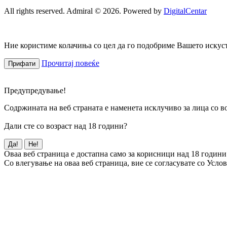
All rights reserved. Admiral © 2026. Powered by
DigitalCentar
Ние користиме колачиња со цел да го подобриме Вашето искуств
Прочитај повеќе
Прифати
Предупредување!
Содржината на веб страната е наменета исклучиво за лица со во
Дали сте со возраст над 18 години?
Да!
Не!
Оваа веб страница е достапна само за корисници над 18 години
Со влегување на оваа веб страница, вие се согласувате со Усло