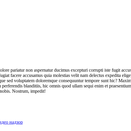
olore pariatur non aspernatur ducimus excepturi corrupti iste fugit acc
ugiat facere accusamus quia molestias velit nam delectus expedita elig
ique sed voluptatem doloremque consequuntur tempore sunt hic? Maxime
perferendis blanditiis, hic omnis quod ullam sequi enim et praesentium 
 nobis. Nostrum, impedit!
идео надзор