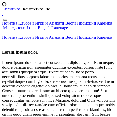
Аплицирај
Контактирај не
Почетна
Клубови
Игри и Апарати
Вести
Промоции
Кариера
Македонски Јазик
English Language
Почетна
Клубови
Игри и Апарати
Вести
Промоции
Кариера
Lorem, ipsum dolor.
Lorem ipsum dolor sit amet consectetur adipisicing elit. Nam neque,
dolore pariatur non aspernatur ducimus excepturi corrupti iste fugit
accusamus quisquam atque. Exercitationem libero porro
necessitatibus corporis laborum laboriosam tempora recusandae
repellat itaque cum fugiat facere accusamus quia molestias velit nam
delectus expedita eligendi dolores, quibusdam, aut debitis tempore.
Consequuntur maiores ipsum architecto quo aperiam illum! Sint
unde rem praesentium similique sed voluptatem doloremque
consequuntur tempore sunt hic? Maxime, dolorum! Quis voluptatum
suscipit id nulla recusandae cum officia dolorum quia cumque, nobis
deleniti rem, soluta esse aspernatur rerum perferendis blanditiis, hic
omnis quod ullam sequi enim et praesentium aliquam? Sint beatae