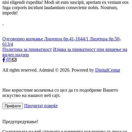
nisi eligendi expedita! Modi sit eum suscipit, aperiam ex veniam eos
fuga corporis incidunt laudantium consectetur nobis. Nostrum,
impedit!
Одговорно коцкање
Лиценца бр.41-1644/1
Лиценца бр.50-
613/4
Политика за приватност
Изјава за приватност при вршење на
видео надзор
All rights reserved. Admiral © 2026. Powered by
DigitalCentar
Ние користиме колачиња со цел да го подобриме Вашето
искуство на нашиот веб сајт.
Прочитај повеќе
Прифати
Предупредување!
Содржината на веб страната е наменета исклучиво за лица со