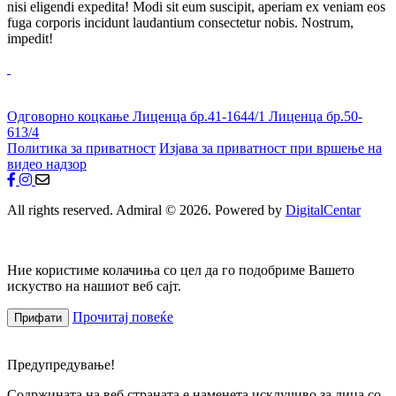
nisi eligendi expedita! Modi sit eum suscipit, aperiam ex veniam eos
fuga corporis incidunt laudantium consectetur nobis. Nostrum,
impedit!
Одговорно коцкање
Лиценца бр.41-1644/1
Лиценца бр.50-
613/4
Политика за приватност
Изјава за приватност при вршење на
видео надзор
All rights reserved. Admiral © 2026. Powered by
DigitalCentar
Ние користиме колачиња со цел да го подобриме Вашето
искуство на нашиот веб сајт.
Прочитај повеќе
Прифати
Предупредување!
Содржината на веб страната е наменета исклучиво за лица со