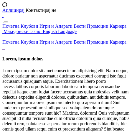
Аплицирај
Контактирај не
Почетна
Клубови
Игри и Апарати
Вести
Промоции
Кариера
Македонски Јазик
English Language
Почетна
Клубови
Игри и Апарати
Вести
Промоции
Кариера
Lorem, ipsum dolor.
Lorem ipsum dolor sit amet consectetur adipisicing elit. Nam neque,
dolore pariatur non aspernatur ducimus excepturi corrupti iste fugit
accusamus quisquam atque. Exercitationem libero porro
necessitatibus corporis laborum laboriosam tempora recusandae
repellat itaque cum fugiat facere accusamus quia molestias velit nam
delectus expedita eligendi dolores, quibusdam, aut debitis tempore.
Consequuntur maiores ipsum architecto quo aperiam illum! Sint
unde rem praesentium similique sed voluptatem doloremque
consequuntur tempore sunt hic? Maxime, dolorum! Quis voluptatum
suscipit id nulla recusandae cum officia dolorum quia cumque, nobis
deleniti rem, soluta esse aspernatur rerum perferendis blanditiis, hic
omnis quod ullam sequi enim et praesentium aliquam? Sint beatae