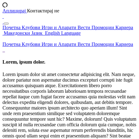
Аплицирај
Контактирај не
Почетна
Клубови
Игри и Апарати
Вести
Промоции
Кариера
Македонски Јазик
English Language
Почетна
Клубови
Игри и Апарати
Вести
Промоции
Кариера
Lorem, ipsum dolor.
Lorem ipsum dolor sit amet consectetur adipisicing elit. Nam neque,
dolore pariatur non aspernatur ducimus excepturi corrupti iste fugit
accusamus quisquam atque. Exercitationem libero porro
necessitatibus corporis laborum laboriosam tempora recusandae
repellat itaque cum fugiat facere accusamus quia molestias velit nam
delectus expedita eligendi dolores, quibusdam, aut debitis tempore.
Consequuntur maiores ipsum architecto quo aperiam illum! Sint
unde rem praesentium similique sed voluptatem doloremque
consequuntur tempore sunt hic? Maxime, dolorum! Quis voluptatum
suscipit id nulla recusandae cum officia dolorum quia cumque, nobis
deleniti rem, soluta esse aspernatur rerum perferendis blanditiis, hic
omnis quod ullam sequi enim et praesentium aliquam? Sint beatae