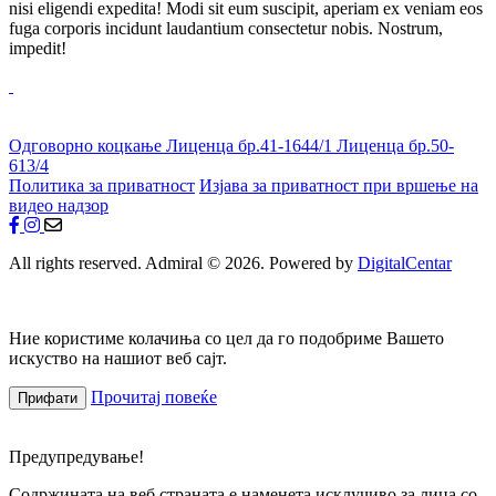
nisi eligendi expedita! Modi sit eum suscipit, aperiam ex veniam eos
fuga corporis incidunt laudantium consectetur nobis. Nostrum,
impedit!
Одговорно коцкање
Лиценца бр.41-1644/1
Лиценца бр.50-
613/4
Политика за приватност
Изјава за приватност при вршење на
видео надзор
All rights reserved. Admiral © 2026. Powered by
DigitalCentar
Ние користиме колачиња со цел да го подобриме Вашето
искуство на нашиот веб сајт.
Прочитај повеќе
Прифати
Предупредување!
Содржината на веб страната е наменета исклучиво за лица со