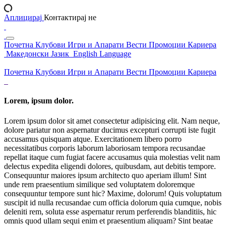
Аплицирај
Контактирај не
Почетна
Клубови
Игри и Апарати
Вести
Промоции
Кариера
Македонски Јазик
English Language
Почетна
Клубови
Игри и Апарати
Вести
Промоции
Кариера
Lorem, ipsum dolor.
Lorem ipsum dolor sit amet consectetur adipisicing elit. Nam neque,
dolore pariatur non aspernatur ducimus excepturi corrupti iste fugit
accusamus quisquam atque. Exercitationem libero porro
necessitatibus corporis laborum laboriosam tempora recusandae
repellat itaque cum fugiat facere accusamus quia molestias velit nam
delectus expedita eligendi dolores, quibusdam, aut debitis tempore.
Consequuntur maiores ipsum architecto quo aperiam illum! Sint
unde rem praesentium similique sed voluptatem doloremque
consequuntur tempore sunt hic? Maxime, dolorum! Quis voluptatum
suscipit id nulla recusandae cum officia dolorum quia cumque, nobis
deleniti rem, soluta esse aspernatur rerum perferendis blanditiis, hic
omnis quod ullam sequi enim et praesentium aliquam? Sint beatae