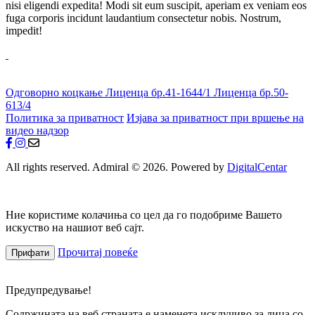
nisi eligendi expedita! Modi sit eum suscipit, aperiam ex veniam eos
fuga corporis incidunt laudantium consectetur nobis. Nostrum,
impedit!
Одговорно коцкање
Лиценца бр.41-1644/1
Лиценца бр.50-
613/4
Политика за приватност
Изјава за приватност при вршење на
видео надзор
All rights reserved. Admiral © 2026. Powered by
DigitalCentar
Ние користиме колачиња со цел да го подобриме Вашето
искуство на нашиот веб сајт.
Прочитај повеќе
Прифати
Предупредување!
Содржината на веб страната е наменета исклучиво за лица со