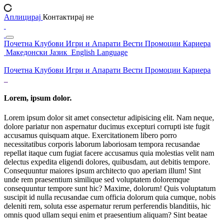
Аплицирај
Контактирај не
Почетна
Клубови
Игри и Апарати
Вести
Промоции
Кариера
Македонски Јазик
English Language
Почетна
Клубови
Игри и Апарати
Вести
Промоции
Кариера
Lorem, ipsum dolor.
Lorem ipsum dolor sit amet consectetur adipisicing elit. Nam neque,
dolore pariatur non aspernatur ducimus excepturi corrupti iste fugit
accusamus quisquam atque. Exercitationem libero porro
necessitatibus corporis laborum laboriosam tempora recusandae
repellat itaque cum fugiat facere accusamus quia molestias velit nam
delectus expedita eligendi dolores, quibusdam, aut debitis tempore.
Consequuntur maiores ipsum architecto quo aperiam illum! Sint
unde rem praesentium similique sed voluptatem doloremque
consequuntur tempore sunt hic? Maxime, dolorum! Quis voluptatum
suscipit id nulla recusandae cum officia dolorum quia cumque, nobis
deleniti rem, soluta esse aspernatur rerum perferendis blanditiis, hic
omnis quod ullam sequi enim et praesentium aliquam? Sint beatae