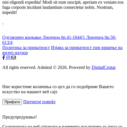
nisi eligendi expedita! Modi sit eum suscipit, aperiam ex veniam eos
fuga corporis incidunt laudantium consectetur nobis. Nostrum,
impedit!
Одговорно коцкање
Лиценца бр.41-1644/1
Лиценца бр.50-
613/4
Политика за приватност
Изјава за приватност при вршење на
видео надзор
All rights reserved. Admiral © 2026. Powered by
DigitalCentar
Ние користиме колачиња со цел да го подобриме Вашето
искуство на нашиот веб сајт.
Прочитај повеќе
Прифати
Предупредување!
Содржината на веб страната е наменета исклучиво за лица со