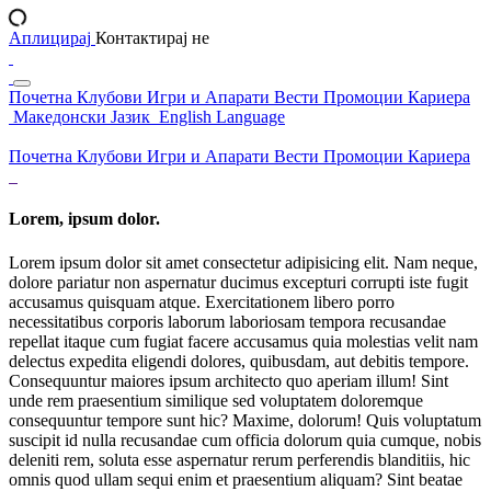
Аплицирај
Контактирај не
Почетна
Клубови
Игри и Апарати
Вести
Промоции
Кариера
Македонски Јазик
English Language
Почетна
Клубови
Игри и Апарати
Вести
Промоции
Кариера
Lorem, ipsum dolor.
Lorem ipsum dolor sit amet consectetur adipisicing elit. Nam neque,
dolore pariatur non aspernatur ducimus excepturi corrupti iste fugit
accusamus quisquam atque. Exercitationem libero porro
necessitatibus corporis laborum laboriosam tempora recusandae
repellat itaque cum fugiat facere accusamus quia molestias velit nam
delectus expedita eligendi dolores, quibusdam, aut debitis tempore.
Consequuntur maiores ipsum architecto quo aperiam illum! Sint
unde rem praesentium similique sed voluptatem doloremque
consequuntur tempore sunt hic? Maxime, dolorum! Quis voluptatum
suscipit id nulla recusandae cum officia dolorum quia cumque, nobis
deleniti rem, soluta esse aspernatur rerum perferendis blanditiis, hic
omnis quod ullam sequi enim et praesentium aliquam? Sint beatae