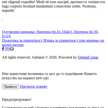
nisi eligendi expedita! Modi sit eum suscipit, aperiam ex veniam eos
fuga corporis incidunt laudantium consectetur nobis. Nostrum,
impedit!
Одговорно коцкање
Лиценца бр.41-1644/1
Лиценца бр.50-
613/4
Политика за приватност
Изјава за приватност при вршење на
видео надзор
All rights reserved. Admiral © 2026. Powered by
DigitalCentar
Ние користиме колачиња со цел да го подобриме Вашето
искуство на нашиот веб сајт.
Прочитај повеќе
Прифати
Предупредување!
Содржината на веб страната е наменета исклучиво за лица со