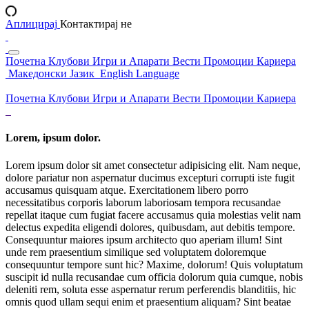
Аплицирај
Контактирај не
Почетна
Клубови
Игри и Апарати
Вести
Промоции
Кариера
Македонски Јазик
English Language
Почетна
Клубови
Игри и Апарати
Вести
Промоции
Кариера
Lorem, ipsum dolor.
Lorem ipsum dolor sit amet consectetur adipisicing elit. Nam neque,
dolore pariatur non aspernatur ducimus excepturi corrupti iste fugit
accusamus quisquam atque. Exercitationem libero porro
necessitatibus corporis laborum laboriosam tempora recusandae
repellat itaque cum fugiat facere accusamus quia molestias velit nam
delectus expedita eligendi dolores, quibusdam, aut debitis tempore.
Consequuntur maiores ipsum architecto quo aperiam illum! Sint
unde rem praesentium similique sed voluptatem doloremque
consequuntur tempore sunt hic? Maxime, dolorum! Quis voluptatum
suscipit id nulla recusandae cum officia dolorum quia cumque, nobis
deleniti rem, soluta esse aspernatur rerum perferendis blanditiis, hic
omnis quod ullam sequi enim et praesentium aliquam? Sint beatae