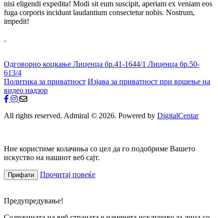
nisi eligendi expedita! Modi sit eum suscipit, aperiam ex veniam eos
fuga corporis incidunt laudantium consectetur nobis. Nostrum,
impedit!
Одговорно коцкање
Лиценца бр.41-1644/1
Лиценца бр.50-
613/4
Политика за приватност
Изјава за приватност при вршење на
видео надзор
All rights reserved. Admiral © 2026. Powered by
DigitalCentar
Ние користиме колачиња со цел да го подобриме Вашето
искуство на нашиот веб сајт.
Прочитај повеќе
Прифати
Предупредување!
Содржината на веб страната е наменета исклучиво за лица со