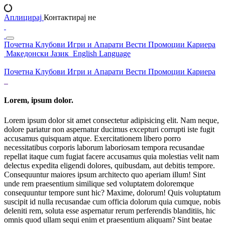
Аплицирај
Контактирај не
Почетна
Клубови
Игри и Апарати
Вести
Промоции
Кариера
Македонски Јазик
English Language
Почетна
Клубови
Игри и Апарати
Вести
Промоции
Кариера
Lorem, ipsum dolor.
Lorem ipsum dolor sit amet consectetur adipisicing elit. Nam neque,
dolore pariatur non aspernatur ducimus excepturi corrupti iste fugit
accusamus quisquam atque. Exercitationem libero porro
necessitatibus corporis laborum laboriosam tempora recusandae
repellat itaque cum fugiat facere accusamus quia molestias velit nam
delectus expedita eligendi dolores, quibusdam, aut debitis tempore.
Consequuntur maiores ipsum architecto quo aperiam illum! Sint
unde rem praesentium similique sed voluptatem doloremque
consequuntur tempore sunt hic? Maxime, dolorum! Quis voluptatum
suscipit id nulla recusandae cum officia dolorum quia cumque, nobis
deleniti rem, soluta esse aspernatur rerum perferendis blanditiis, hic
omnis quod ullam sequi enim et praesentium aliquam? Sint beatae