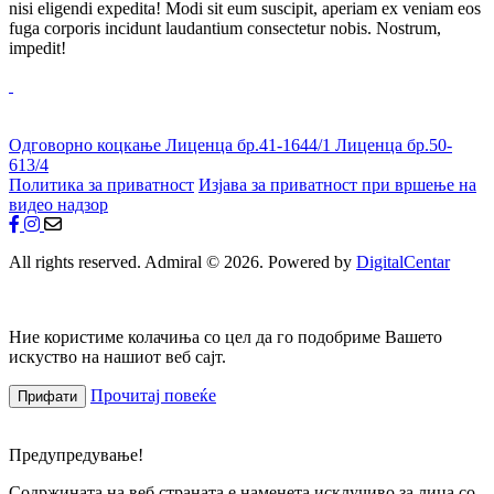
nisi eligendi expedita! Modi sit eum suscipit, aperiam ex veniam eos
fuga corporis incidunt laudantium consectetur nobis. Nostrum,
impedit!
Одговорно коцкање
Лиценца бр.41-1644/1
Лиценца бр.50-
613/4
Политика за приватност
Изјава за приватност при вршење на
видео надзор
All rights reserved. Admiral © 2026. Powered by
DigitalCentar
Ние користиме колачиња со цел да го подобриме Вашето
искуство на нашиот веб сајт.
Прочитај повеќе
Прифати
Предупредување!
Содржината на веб страната е наменета исклучиво за лица со