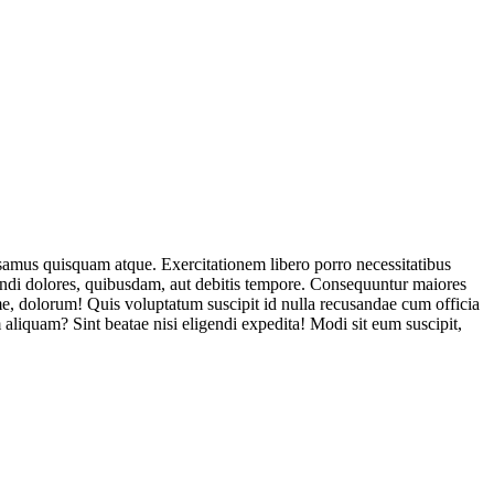
usamus quisquam atque. Exercitationem libero porro necessitatibus
endi dolores, quibusdam, aut debitis tempore. Consequuntur maiores
, dolorum! Quis voluptatum suscipit id nulla recusandae cum officia
aliquam? Sint beatae nisi eligendi expedita! Modi sit eum suscipit,