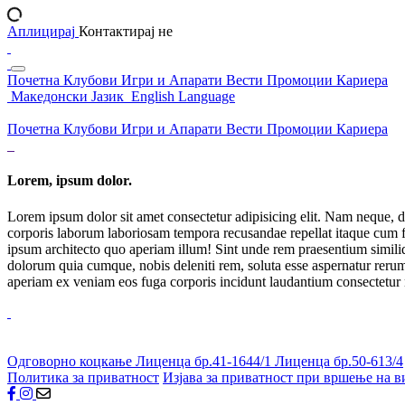
Аплицирај
Контактирај не
Почетна
Клубови
Игри и Апарати
Вести
Промоции
Кариера
Македонски Јазик
English Language
Почетна
Клубови
Игри и Апарати
Вести
Промоции
Кариера
Lorem, ipsum dolor.
Lorem ipsum dolor sit amet consectetur adipisicing elit. Nam neque, d
corporis laborum laboriosam tempora recusandae repellat itaque cum f
ipsum architecto quo aperiam illum! Sint unde rem praesentium simil
dolorum quia cumque, nobis deleniti rem, soluta esse aspernatur rerum 
aperiam ex veniam eos fuga corporis incidunt laudantium consectetur
Одговорно коцкање
Лиценца бр.41-1644/1
Лиценца бр.50-613/4
Политика за приватност
Изјава за приватност при вршење на в