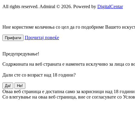
All rights reserved. Admiral © 2026. Powered by
DigitalCentar
Ние користиме колачиња со цел да го подобриме Вашето искуств
Прочитај повеќе
Прифати
Предупредување!
Содржината на веб страната е наменета исклучиво за лица со во
Дали сте со возраст над 18 години?
Да!
Не!
Оваа веб страница е достапна само за корисници над 18 години
Со влегување на оваа веб страница, вие се согласувате со Усло