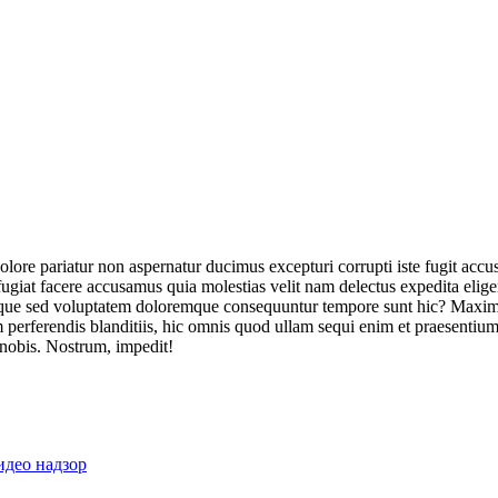
olore pariatur non aspernatur ducimus excepturi corrupti iste fugit acc
ugiat facere accusamus quia molestias velit nam delectus expedita elig
ique sed voluptatem doloremque consequuntur tempore sunt hic? Maxime
perferendis blanditiis, hic omnis quod ullam sequi enim et praesentium 
 nobis. Nostrum, impedit!
идео надзор