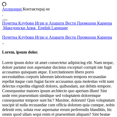
Аплицирај
Контактирај не
Почетна
Клубови
Игри и Апарати
Вести
Промоции
Кариера
Македонски Јазик
English Language
Почетна
Клубови
Игри и Апарати
Вести
Промоции
Кариера
Lorem, ipsum dolor.
Lorem ipsum dolor sit amet consectetur adipisicing elit. Nam neque,
dolore pariatur non aspernatur ducimus excepturi corrupti iste fugit
accusamus quisquam atque. Exercitationem libero porro
necessitatibus corporis laborum laboriosam tempora recusandae
repellat itaque cum fugiat facere accusamus quia molestias velit nam
delectus expedita eligendi dolores, quibusdam, aut debitis tempore.
Consequuntur maiores ipsum architecto quo aperiam illum! Sint
unde rem praesentium similique sed voluptatem doloremque
consequuntur tempore sunt hic? Maxime, dolorum! Quis voluptatum
suscipit id nulla recusandae cum officia dolorum quia cumque, nobis
deleniti rem, soluta esse aspernatur rerum perferendis blanditiis, hic
omnis quod ullam sequi enim et praesentium aliquam? Sint beatae