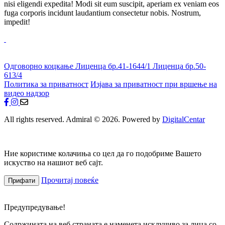
nisi eligendi expedita! Modi sit eum suscipit, aperiam ex veniam eos
fuga corporis incidunt laudantium consectetur nobis. Nostrum,
impedit!
Одговорно коцкање
Лиценца бр.41-1644/1
Лиценца бр.50-
613/4
Политика за приватност
Изјава за приватност при вршење на
видео надзор
All rights reserved. Admiral © 2026. Powered by
DigitalCentar
Ние користиме колачиња со цел да го подобриме Вашето
искуство на нашиот веб сајт.
Прочитај повеќе
Прифати
Предупредување!
Содржината на веб страната е наменета исклучиво за лица со