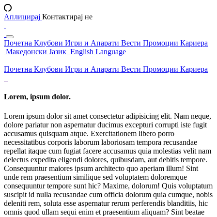
Аплицирај
Контактирај не
Почетна
Клубови
Игри и Апарати
Вести
Промоции
Кариера
Македонски Јазик
English Language
Почетна
Клубови
Игри и Апарати
Вести
Промоции
Кариера
Lorem, ipsum dolor.
Lorem ipsum dolor sit amet consectetur adipisicing elit. Nam neque,
dolore pariatur non aspernatur ducimus excepturi corrupti iste fugit
accusamus quisquam atque. Exercitationem libero porro
necessitatibus corporis laborum laboriosam tempora recusandae
repellat itaque cum fugiat facere accusamus quia molestias velit nam
delectus expedita eligendi dolores, quibusdam, aut debitis tempore.
Consequuntur maiores ipsum architecto quo aperiam illum! Sint
unde rem praesentium similique sed voluptatem doloremque
consequuntur tempore sunt hic? Maxime, dolorum! Quis voluptatum
suscipit id nulla recusandae cum officia dolorum quia cumque, nobis
deleniti rem, soluta esse aspernatur rerum perferendis blanditiis, hic
omnis quod ullam sequi enim et praesentium aliquam? Sint beatae