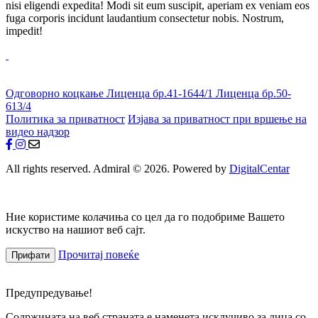
nisi eligendi expedita! Modi sit eum suscipit, aperiam ex veniam eos
fuga corporis incidunt laudantium consectetur nobis. Nostrum,
impedit!
Одговорно коцкање
Лиценца бр.41-1644/1
Лиценца бр.50-
613/4
Политика за приватност
Изјава за приватност при вршење на
видео надзор
All rights reserved. Admiral © 2026. Powered by
DigitalCentar
Ние користиме колачиња со цел да го подобриме Вашето
искуство на нашиот веб сајт.
Прочитај повеќе
Прифати
Предупредување!
Содржината на веб страната е наменета исклучиво за лица со