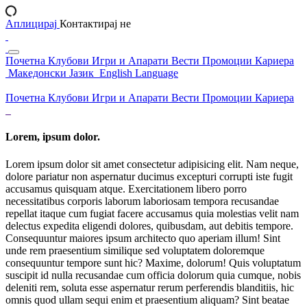
Аплицирај
Контактирај не
Почетна
Клубови
Игри и Апарати
Вести
Промоции
Кариера
Македонски Јазик
English Language
Почетна
Клубови
Игри и Апарати
Вести
Промоции
Кариера
Lorem, ipsum dolor.
Lorem ipsum dolor sit amet consectetur adipisicing elit. Nam neque,
dolore pariatur non aspernatur ducimus excepturi corrupti iste fugit
accusamus quisquam atque. Exercitationem libero porro
necessitatibus corporis laborum laboriosam tempora recusandae
repellat itaque cum fugiat facere accusamus quia molestias velit nam
delectus expedita eligendi dolores, quibusdam, aut debitis tempore.
Consequuntur maiores ipsum architecto quo aperiam illum! Sint
unde rem praesentium similique sed voluptatem doloremque
consequuntur tempore sunt hic? Maxime, dolorum! Quis voluptatum
suscipit id nulla recusandae cum officia dolorum quia cumque, nobis
deleniti rem, soluta esse aspernatur rerum perferendis blanditiis, hic
omnis quod ullam sequi enim et praesentium aliquam? Sint beatae