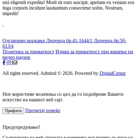
nisi eligendi expedita! Modi sit eum suscipit, aperiam ex veniam eos
fuga corporis incidunt laudantium consectetur nobis. Nostrum,
impedit!
Одговорно коцкање
Лиценца бр.41-1644/1
Лиценца бр.50-
613/4
Политика за приватност
Изјава за приватност при вршење на
видео надзор
All rights reserved. Admiral © 2026. Powered by
DigitalCentar
Ние користиме колачиња со цел да го подобриме Вашето
искуство на нашиот веб сајт.
Прочитај повеќе
Прифати
Предупредување!
Содржината на веб страната е наменета исклучиво за лица со