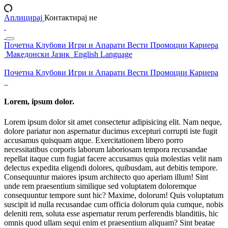
Аплицирај
Контактирај не
Почетна
Клубови
Игри и Апарати
Вести
Промоции
Кариера
Македонски Јазик
English Language
Почетна
Клубови
Игри и Апарати
Вести
Промоции
Кариера
Lorem, ipsum dolor.
Lorem ipsum dolor sit amet consectetur adipisicing elit. Nam neque,
dolore pariatur non aspernatur ducimus excepturi corrupti iste fugit
accusamus quisquam atque. Exercitationem libero porro
necessitatibus corporis laborum laboriosam tempora recusandae
repellat itaque cum fugiat facere accusamus quia molestias velit nam
delectus expedita eligendi dolores, quibusdam, aut debitis tempore.
Consequuntur maiores ipsum architecto quo aperiam illum! Sint
unde rem praesentium similique sed voluptatem doloremque
consequuntur tempore sunt hic? Maxime, dolorum! Quis voluptatum
suscipit id nulla recusandae cum officia dolorum quia cumque, nobis
deleniti rem, soluta esse aspernatur rerum perferendis blanditiis, hic
omnis quod ullam sequi enim et praesentium aliquam? Sint beatae