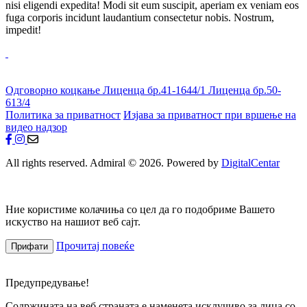
nisi eligendi expedita! Modi sit eum suscipit, aperiam ex veniam eos
fuga corporis incidunt laudantium consectetur nobis. Nostrum,
impedit!
Одговорно коцкање
Лиценца бр.41-1644/1
Лиценца бр.50-
613/4
Политика за приватност
Изјава за приватност при вршење на
видео надзор
All rights reserved. Admiral © 2026. Powered by
DigitalCentar
Ние користиме колачиња со цел да го подобриме Вашето
искуство на нашиот веб сајт.
Прочитај повеќе
Прифати
Предупредување!
Содржината на веб страната е наменета исклучиво за лица со